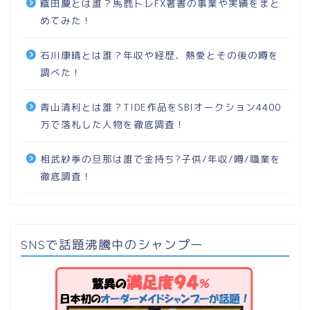
織田慶とは誰？馬鹿トレFX著書の事業や実績をまと
めてみた！
石川康晴とは誰？年収や経歴、熱愛とその後の噂を
調べた！
青山清利とは誰？TIDE作品をSBIオークション4400
万で落札した人物を徹底調査！
相武紗季の旦那は誰で金持ち?子供/年収/噂/職業を
徹底調査！
SNSで話題沸騰中のシャンプー