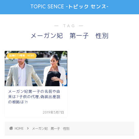
TOPIC SENCE -トピック センス-
― TAG ―
メーガン妃 第一子 性別
話題のTV情報・NEWS
メーガン妃第一子の名前や由
来は?子供の代理,偽装出産説
の根拠は?!
2019年5月7日
HOME
メーガン妃 第一子 性別