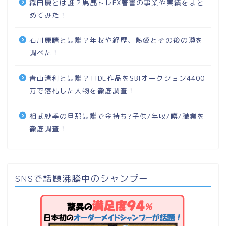
織田慶とは誰？馬鹿トレFX著書の事業や実績をまと
めてみた！
石川康晴とは誰？年収や経歴、熱愛とその後の噂を
調べた！
青山清利とは誰？TIDE作品をSBIオークション4400
万で落札した人物を徹底調査！
相武紗季の旦那は誰で金持ち?子供/年収/噂/職業を
徹底調査！
SNSで話題沸騰中のシャンプー