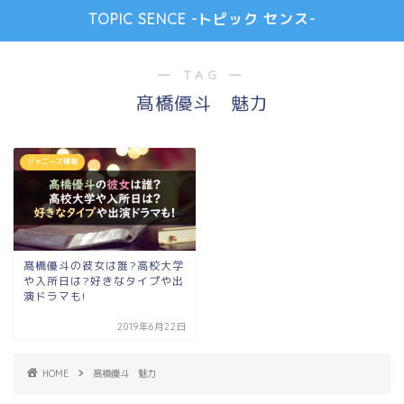
TOPIC SENCE -トピック センス-
― TAG ―
髙橋優斗 魅力
ジャニーズ情報
髙橋優斗の彼女は誰?高校大学
や入所日は?好きなタイプや出
演ドラマも!
2019年6月22日
HOME
髙橋優斗 魅力