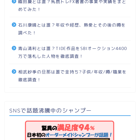
織田慶とは誰？馬鹿トレFX著書の事業や実績をまと
めてみた！
石川康晴とは誰？年収や経歴、熱愛とその後の噂を
調べた！
青山清利とは誰？TIDE作品をSBIオークション4400
万で落札した人物を徹底調査！
相武紗季の旦那は誰で金持ち?子供/年収/噂/職業を
徹底調査！
SNSで話題沸騰中のシャンプー