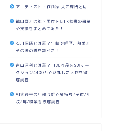
アーティスト・作曲家 大西輝門とは
織田慶とは誰？馬鹿トレFX著書の事業
や実績をまとめてみた！
石川康晴とは誰？年収や経歴、熱愛と
その後の噂を調べた！
青山清利とは誰？TIDE作品をSBIオー
クション4400万で落札した人物を徹
底調査！
相武紗季の旦那は誰で金持ち?子供/年
収/噂/職業を徹底調査！