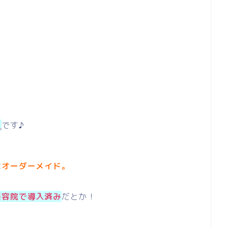
ー
です♪
は
オーダーメイド。
美容院で導入済み
だとか！