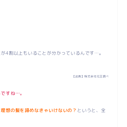
性が4割以上もいることが分かっているんです…。
【出典】株式会社花王調べ
んですね…。
は
理想の髪を諦めなきゃいけないの？
というと、全