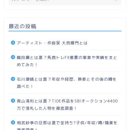
最近の投稿
アーティスト・作曲家 大西輝門とは
織田慶とは誰？馬鹿トレFX著書の事業や実績をまと
めてみた！
石川康晴とは誰？年収や経歴、熱愛とその後の噂を
調べた！
青山清利とは誰？TIDE作品をSBIオークション4400
万で落札した人物を徹底調査！
相武紗季の旦那は誰で金持ち?子供/年収/噂/職業を
徹底調査！