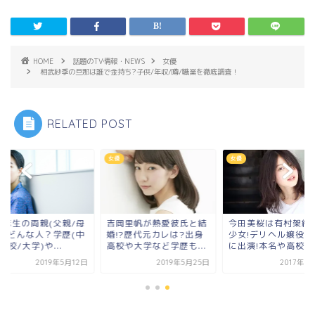
HOME
話題のTV情報・NEWS
女優
相武紗季の旦那は誰で金持ち?子供/年収/噂/職業を徹底調査！
RELATED POST
女優
女優
竜麻生の両親(父親/母
吉岡里帆が熱愛彼氏と結
今田美桜は有村架純
)はどんな人？学歴(中
婚!?歴代元カレは?出身
少女!デリヘル嬢役で
高校/大学)や...
高校や大学など学歴も...
に出演!本名や高校､..
2019年5月12日
2019年5月25日
2017年9