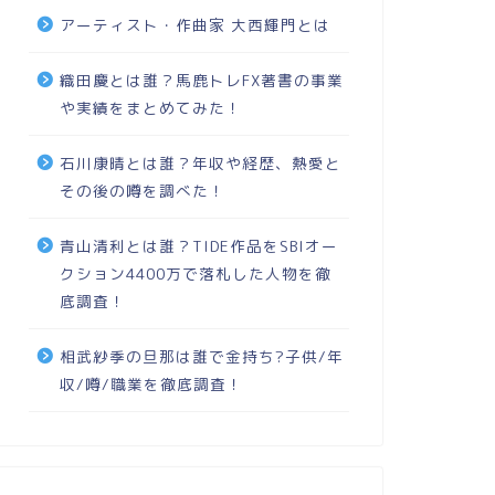
アーティスト・作曲家 大西輝門とは
織田慶とは誰？馬鹿トレFX著書の事業
や実績をまとめてみた！
石川康晴とは誰？年収や経歴、熱愛と
その後の噂を調べた！
青山清利とは誰？TIDE作品をSBIオー
クション4400万で落札した人物を徹
底調査！
相武紗季の旦那は誰で金持ち?子供/年
収/噂/職業を徹底調査！