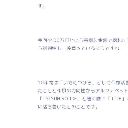
す。
今回
4400
万円という高額な金額で落札に
う話題性も一役買っているようですね。
10年間は「いでたつひろ」として作家活
たことと作風の方向性からアルファベッ
「
TATSUHIRO IDE
」と書く際に「
TIDE
」
に落ち着いたとのことです。