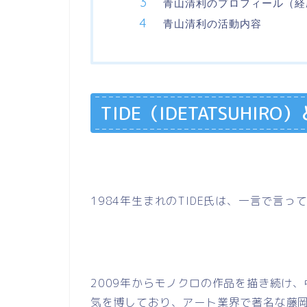
青山清利のプロフィール（経
青山清利の活動内容
TIDE
（
IDETATSUHIRO
）
1984年生まれの
TIDE
氏は、一言で言っ
2009年からモノクロの作品を描き続け
気を博しており、アート業界で著名な藤