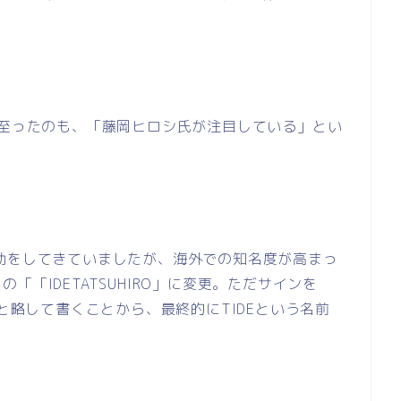
至ったのも、「藤岡ヒロシ氏が注目している」とい
動をしてきていましたが、海外での知名度が高まっ
トの「「
IDETATSUHIRO
」に変更。ただサインを
と略して書くことから、最終的に
TIDE
という名前