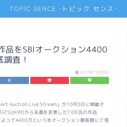
TOPIC SENCE -トピック センス-
作品をSBIオークション4400
底調査！
2020年12月8日
 Art Auction Live Stream
」が
10
月
3
日に開催さ
TATSUHIRO
から名義を変更した
TIDE
氏の作品
によって
4400
万という本オークション最高額にて落