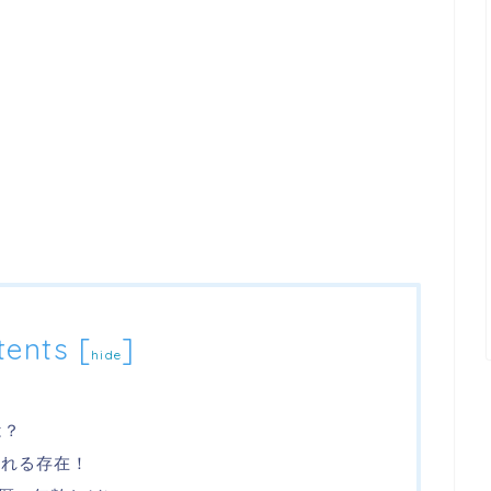
tents
[
]
hide
は？
される存在！