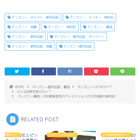
ディズニー キャスト 都市伝説
ディズニー ミッキー 神対応
ディズニー 地震
ディズニー 神対応
ディズニー 裏話
ディズニー 都市伝説
ディズニー 都市伝説 ダッフィー
ディズニー 都市伝説 地震
ディズニー都市伝説
HOME
ディズニー都市伝説・裏話
ディズニーハピネスドア
どんな世界を知りたい？
ディズニー裏話｜子供乗車拒否のアトラクションで子守快諾の神対応!
RELATED POST
ディズニー都市伝説｜ラ
ディズニー神対応エ
ズニーハピネスドア
どんな世界を知りたい？
どんな話が読みたい？