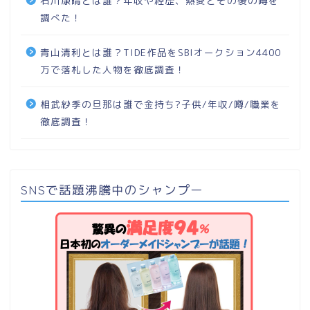
石川康晴とは誰？年収や経歴、熱愛とその後の噂を
調べた！
青山清利とは誰？TIDE作品をSBIオークション4400
万で落札した人物を徹底調査！
相武紗季の旦那は誰で金持ち?子供/年収/噂/職業を
徹底調査！
SNSで話題沸騰中のシャンプー