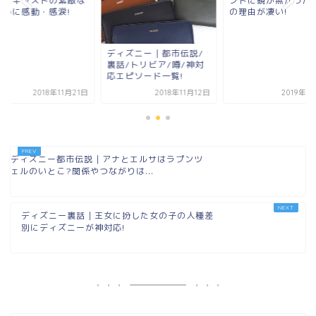
ンドに鏡が無かった本当
ード｜キャストの素
の理由が凄い!
心遣いに感動・感涙!
ィズニー｜都市伝説/
話/トリビア/噂/神対
エピソード一覧!
2018年11月12日
2019年1月16日
2018年11
ディズニー都市伝説｜アナとエルサはラプンツ
ェルのいとこ?関係やつながりは...
ディズニー裏話｜王女に扮した女の子の人種差
別にディズニーが神対応!