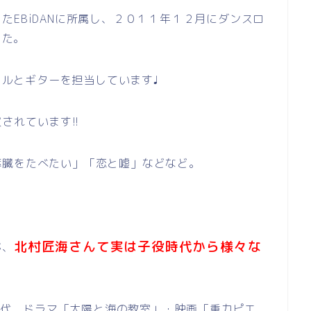
たEBiDANに所属し、２０１１年１２月にダンスロ
した。
ーカルとギターを担当しています♩
されています!!
膵臓をたべたい」「恋と嘘」などなど。
北村匠海さんて実は子役時代から様々な
が、
少時代、ドラマ「太陽と海の教室」・映画「重力ピエ