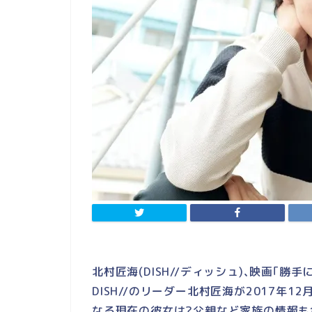
北村匠海(DISH//ディッシュ)､映画｢勝
DISH//のリーダー北村匠海が2017年
なる現在の彼女は?父親など家族の情報