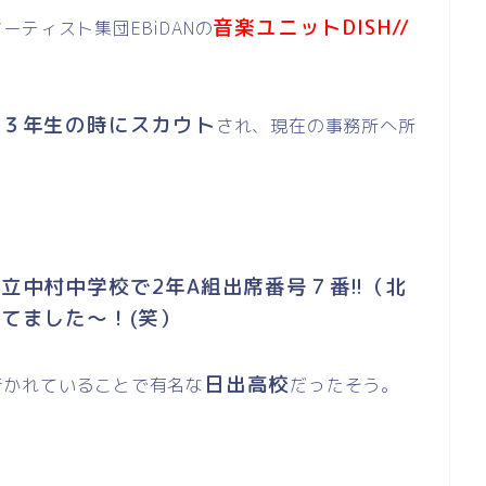
音楽ユニットDISH//
ティスト集団EBiDANの
校３年生の時にスカウト
され、現在の事務所へ所
立中村中学校で2年A組出席番号７番!!（北
てました～！(笑）
日出高校
行かれていることで有名な
だったそう。