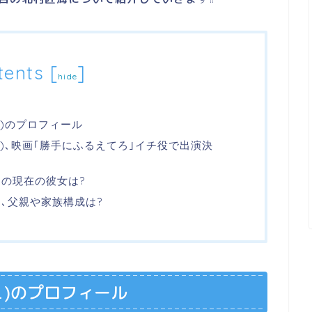
tents
[
]
hide
シュ)のプロフィール
シュ)､映画｢勝手にふるえてろ｣イチ役で出演決
ュ)の現在の彼女は?
ュ)､父親や家族構成は?
シュ)のプロフィール