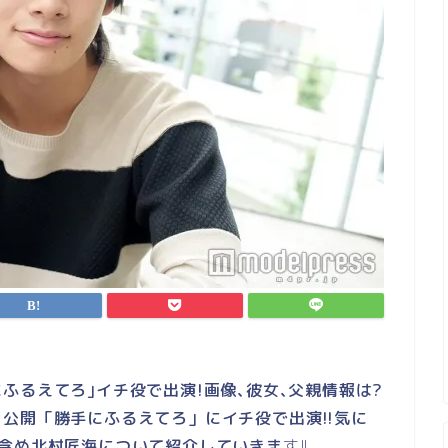
手にふるえてろ｣イチ役で出演!画像､彼女､父親情報は?
12月公開「勝手にふるえてろ」にイチ役で出演!!気に
も含め北村匠海について紹介していきま
す!!