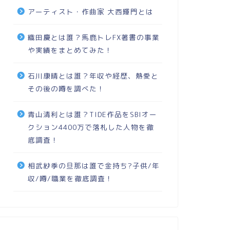
アーティスト・作曲家 大西輝門とは
織田慶とは誰？馬鹿トレFX著書の事業
や実績をまとめてみた！
石川康晴とは誰？年収や経歴、熱愛と
その後の噂を調べた！
青山清利とは誰？TIDE作品をSBIオー
クション4400万で落札した人物を徹
底調査！
相武紗季の旦那は誰で金持ち?子供/年
収/噂/職業を徹底調査！