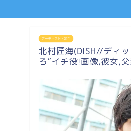
アーティスト・歌手
北村匠海(DISH//デ
ろ”イチ役!画像,彼女,