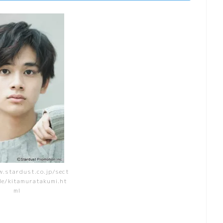
.stardust.co.jp/sect
ile/kitamuratakumi.ht
ml