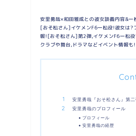
安里勇哉×和田雅成との彼女談義内容&一
[おそ松
さん]イケメンF6一松役!彼女は
報![おそ松さん]第2弾,イケメンF6一松
クラブや舞台,ドラマなどイベント情報も
Con
安里勇哉『おそ松さん』第二
安里勇哉のプロフィール
プロフィール
安里勇哉の経歴