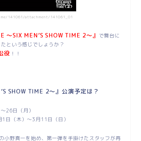
ntame/141061/attachment/141061_01
 ～SIX MEN’S SHOW TIME 2～』
で舞台に
ったという感じでしょうか？
松役
！！
N’S SHOW TIME 2～』公演予定は？
～26日（月）
L 3月1日（木）～3月11日（日）
出の小野真一を始め、第一弾を手掛けたスタッフが再