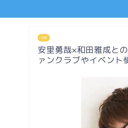
俳優
安里勇哉×和田雅成との
ァンクラブやイベント情