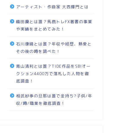
アーティスト・作曲家 大西輝門とは
織田慶とは誰？馬鹿トレFX著書の事業
や実績をまとめてみた！
石川康晴とは誰？年収や経歴、熱愛と
その後の噂を調べた！
青山清利とは誰？TIDE作品をSBIオー
クション4400万で落札した人物を徹
底調査！
相武紗季の旦那は誰で金持ち?子供/年
収/噂/職業を徹底調査！