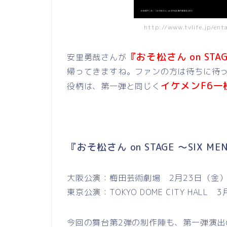
http://www.tvlife.jp/e
『おそ松さん on STAGE
安里勇哉さんが
帰ってきますね。ファンの方は待ちに待
イケメンF6一
役柄は、第一弾と同じく
『おそ松さん on STAGE ～SIX ME
大阪公演：梅田芸術劇場 2月23日（金）
東京公演：TOKYO DOME CITY HAL
今回の舞台第2弾の制作陣も、第一弾演