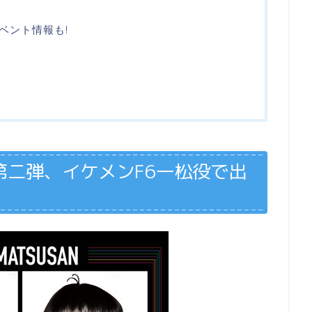
ベント情報も!
第二弾、イケメンF6一松役で出