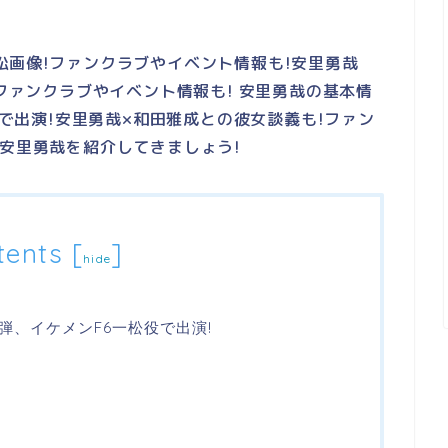
松画像!ファンクラブやイベント情報も!安里勇哉
?ファンクラブやイベント情報も! 安里勇哉の基本情
役で出演!安里勇哉×和田雅成との彼女談義も!ファン
!安里勇哉を紹介してきましょう!
tents
[
]
hide
弾、イケメンF6一松役で出演!