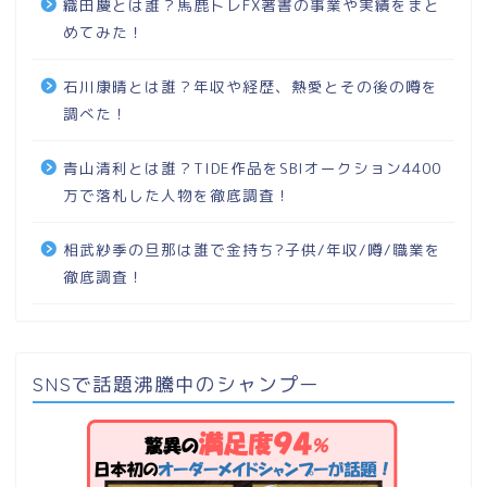
織田慶とは誰？馬鹿トレFX著書の事業や実績をまと
めてみた！
石川康晴とは誰？年収や経歴、熱愛とその後の噂を
調べた！
青山清利とは誰？TIDE作品をSBIオークション4400
万で落札した人物を徹底調査！
相武紗季の旦那は誰で金持ち?子供/年収/噂/職業を
徹底調査！
SNSで話題沸騰中のシャンプー