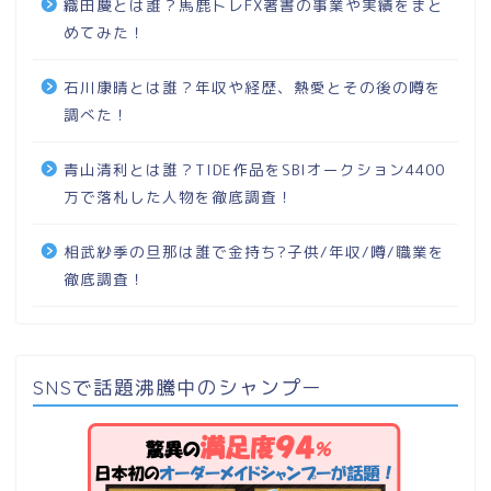
織田慶とは誰？馬鹿トレFX著書の事業や実績をまと
めてみた！
石川康晴とは誰？年収や経歴、熱愛とその後の噂を
調べた！
青山清利とは誰？TIDE作品をSBIオークション4400
万で落札した人物を徹底調査！
相武紗季の旦那は誰で金持ち?子供/年収/噂/職業を
徹底調査！
SNSで話題沸騰中のシャンプー