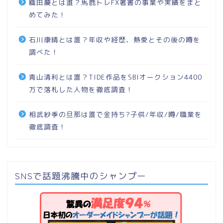
織田慶とは誰？馬鹿トレFX著書の事業や実績をまと
めてみた！
石川康晴とは誰？年収や経歴、熱愛とその後の噂を
調べた！
青山清利とは誰？TIDE作品をSBIオークション4400
万で落札した人物を徹底調査！
相武紗季の旦那は誰で金持ち?子供/年収/噂/職業を
徹底調査！
SNSで話題沸騰中のシャンプー