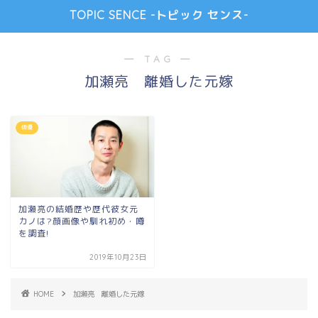
TOPIC SENCE -トピック センス-
― TAG ―
加瀬亮 離婚した元嫁
俳優
加瀬亮の結婚歴や歴代彼女元
カノは?顔画像や馴れ初め・噂
を調査!
2019年10月23日
HOME
加瀬亮 離婚した元嫁