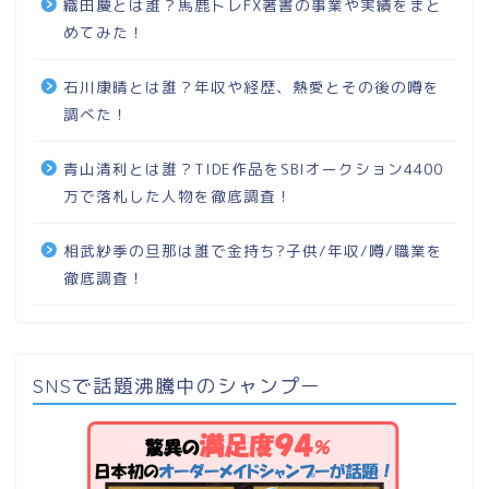
織田慶とは誰？馬鹿トレFX著書の事業や実績をまと
めてみた！
石川康晴とは誰？年収や経歴、熱愛とその後の噂を
調べた！
青山清利とは誰？TIDE作品をSBIオークション4400
万で落札した人物を徹底調査！
相武紗季の旦那は誰で金持ち?子供/年収/噂/職業を
徹底調査！
SNSで話題沸騰中のシャンプー