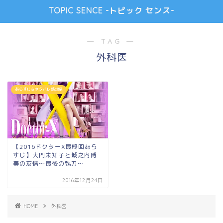
TOPIC SENCE -トピック センス-
― TAG ―
外科医
あらすじ＆ネタバレ感想系
【2016ドクターX最終回あら
すじ】大門未知子と城之内博
美の友情～最後の執刀～
2016年12月24日
HOME
外科医