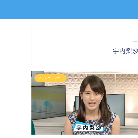
―
宇内梨
女子アナウンサー