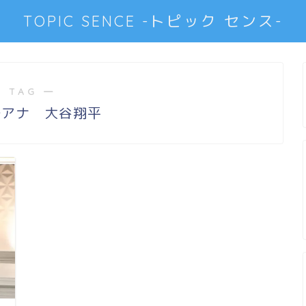
TOPIC SENCE -トピック センス-
 TAG ―
沙アナ 大谷翔平