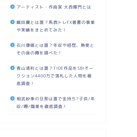
アーティスト・作曲家 大西輝門とは
織田慶とは誰？馬鹿トレFX著書の事業
や実績をまとめてみた！
石川康晴とは誰？年収や経歴、熱愛と
その後の噂を調べた！
青山清利とは誰？TIDE作品をSBIオー
クション4400万で落札した人物を徹
底調査！
相武紗季の旦那は誰で金持ち?子供/年
収/噂/職業を徹底調査！