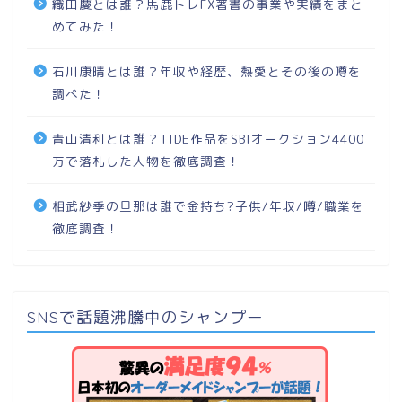
織田慶とは誰？馬鹿トレFX著書の事業や実績をまと
めてみた！
石川康晴とは誰？年収や経歴、熱愛とその後の噂を
調べた！
青山清利とは誰？TIDE作品をSBIオークション4400
万で落札した人物を徹底調査！
相武紗季の旦那は誰で金持ち?子供/年収/噂/職業を
徹底調査！
SNSで話題沸騰中のシャンプー