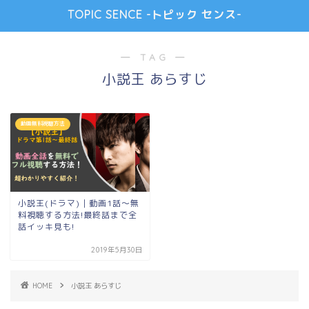
TOPIC SENCE -トピック センス-
― TAG ―
小説王 あらすじ
動画無料視聴方法
小説王(ドラマ)｜動画1話～無
料視聴する方法!最終話まで全
話イッキ見も!
2019年5月30日
HOME
小説王 あらすじ