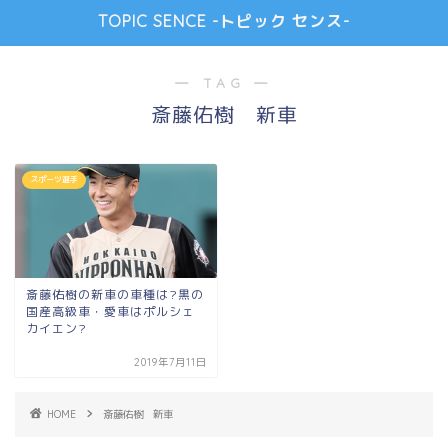
TOPIC SENCE -トピック センス-
― TAG ―
斎藤佑樹 新車
スポーツ選手
斎藤佑樹の新車の車種は?黒の
国産高級車・愛車はポルシェ
カイエン?
2019年7月11日
HOME
斎藤佑樹 新車