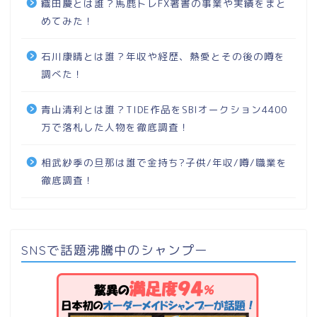
織田慶とは誰？馬鹿トレFX著書の事業や実績をまと
めてみた！
石川康晴とは誰？年収や経歴、熱愛とその後の噂を
調べた！
青山清利とは誰？TIDE作品をSBIオークション4400
万で落札した人物を徹底調査！
相武紗季の旦那は誰で金持ち?子供/年収/噂/職業を
徹底調査！
SNSで話題沸騰中のシャンプー