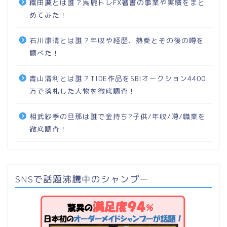
織田慶とは誰？馬鹿トレFX著書の事業や実績をまと
めてみた！
石川康晴とは誰？年収や経歴、熱愛とその後の噂を
調べた！
青山清利とは誰？TIDE作品をSBIオークション4400
万で落札した人物を徹底調査！
相武紗季の旦那は誰で金持ち?子供/年収/噂/職業を
徹底調査！
SNSで話題沸騰中のシャンプー