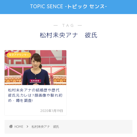
TOPIC SENCE -トピック センス-
― TAG ―
松村未央アナ 彼氏
女子アナウンサー
松村未央アナの結婚歴や歴代
彼氏元カレは?顔画像や馴れ初
め・噂を調査!
2020年1月19日
HOME
松村未央アナ 彼氏