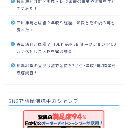
織田慶とは誰？馬鹿トレFX著書の事業や実績をまと
めてみた！
石川康晴とは誰？年収や経歴、熱愛とその後の噂を
調べた！
青山清利とは誰？TIDE作品をSBIオークション4400
万で落札した人物を徹底調査！
相武紗季の旦那は誰で金持ち?子供/年収/噂/職業を
徹底調査！
SNSで話題沸騰中のシャンプー