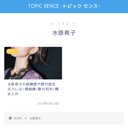
TOPIC SENCE -トピック センス-
― TAG ―
水原希子
モデル
水原希子の結婚歴や歴代彼氏
元カレは?顔画像/馴れ初め/噂
まとめ
2019年6月26日
HOME
水原希子