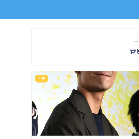
―
菅
俳優