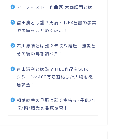
アーティスト・作曲家 大西輝門とは
織田慶とは誰？馬鹿トレFX著書の事業
や実績をまとめてみた！
石川康晴とは誰？年収や経歴、熱愛と
その後の噂を調べた！
青山清利とは誰？TIDE作品をSBIオー
クション4400万で落札した人物を徹
底調査！
相武紗季の旦那は誰で金持ち?子供/年
収/噂/職業を徹底調査！