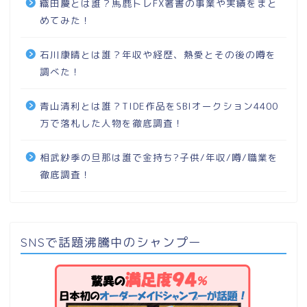
織田慶とは誰？馬鹿トレFX著書の事業や実績をまと
めてみた！
石川康晴とは誰？年収や経歴、熱愛とその後の噂を
調べた！
青山清利とは誰？TIDE作品をSBIオークション4400
万で落札した人物を徹底調査！
相武紗季の旦那は誰で金持ち?子供/年収/噂/職業を
徹底調査！
SNSで話題沸騰中のシャンプー