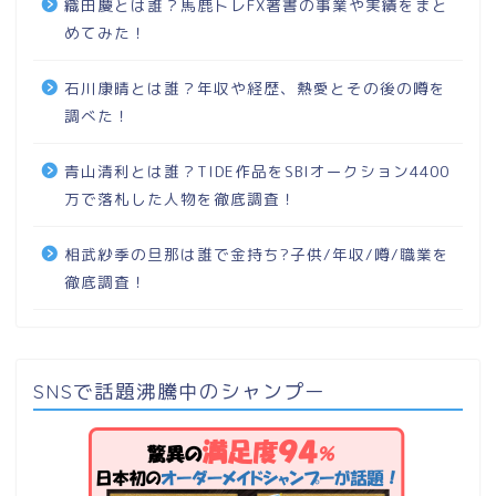
織田慶とは誰？馬鹿トレFX著書の事業や実績をまと
めてみた！
石川康晴とは誰？年収や経歴、熱愛とその後の噂を
調べた！
青山清利とは誰？TIDE作品をSBIオークション4400
万で落札した人物を徹底調査！
相武紗季の旦那は誰で金持ち?子供/年収/噂/職業を
徹底調査！
SNSで話題沸騰中のシャンプー