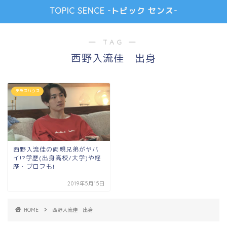
TOPIC SENCE -トピック センス-
― TAG ―
西野入流佳 出身
テラスハウス
西野入流佳の両親兄弟がヤバ
イ!?学歴(出身高校/大学)や経
歴・プロフも!
2019年5月15日
HOME
西野入流佳 出身