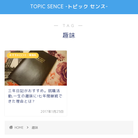
TOPIC SENCE -トピック センス-
― TAG ―
趣味
おすすめ口コミ・情報系
三年日記がおすすめ。就職活
動,一生の趣味に!七年間継続で
きた理由とは?
2017年1月25日
HOME
趣味