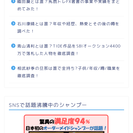
織田慶とは誰？馬鹿トレFX著書の事業や実績をまと
めてみた！
石川康晴とは誰？年収や経歴、熱愛とその後の噂を
調べた！
青山清利とは誰？TIDE作品をSBIオークション4400
万で落札した人物を徹底調査！
相武紗季の旦那は誰で金持ち?子供/年収/噂/職業を
徹底調査！
SNSで話題沸騰中のシャンプー