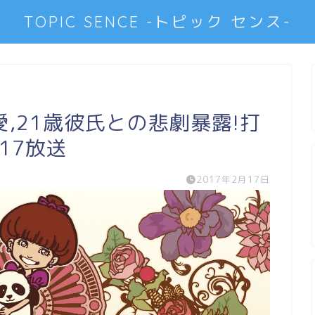
TOPIC SENCE -トピック センス-
,21歳彼氏との悲劇暴露!打
17放送
2017年2月17日