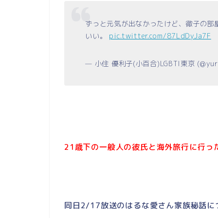
ずっと元気が出なかったけど、徹子の部
いい。
pic.twitter.com/87LdDyJa7F
— 小住 優利子(小百合)LGBTI東京 (@yuri
21歳下の一般人の彼氏と海外旅行に行っ
同日2/17放送のはるな愛さん家族秘話に