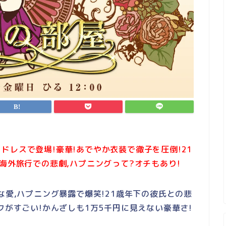
ドレスで登場!豪華!あでやか衣装で徹子を圧倒!21
海外旅行での悲劇,ハプニングって?オチもあり!
な愛,ハプニング暴露で爆笑!21歳年下の彼氏との悲
クがすごい!かんざしも1万5千円に見えない豪華さ!