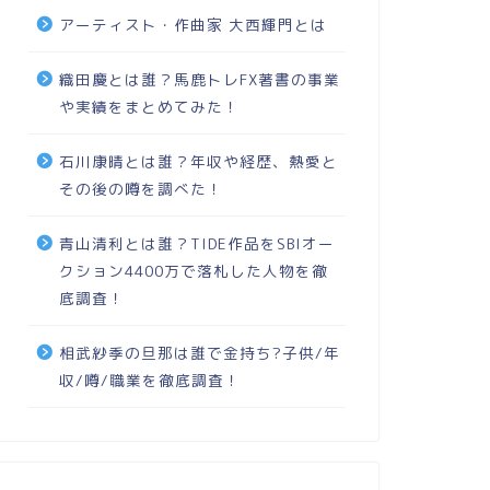
アーティスト・作曲家 大西輝門とは
織田慶とは誰？馬鹿トレFX著書の事業
や実績をまとめてみた！
石川康晴とは誰？年収や経歴、熱愛と
その後の噂を調べた！
青山清利とは誰？TIDE作品をSBIオー
クション4400万で落札した人物を徹
底調査！
相武紗季の旦那は誰で金持ち?子供/年
収/噂/職業を徹底調査！