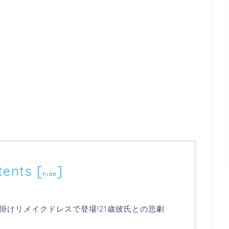
tents
[
]
hide
掛けリメイクドレスで登場!21歳彼氏との悲劇