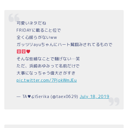
可愛いネタだね
FRIDAYに載ること位で
全く心揺らがないww
ガッツリayuちゃんにハート鷲掴みされてるもので‍
そんな些細なことで騒げない…笑
ただ、浜崎あゆみって名前だけで
大事になっちゃう偉大さがすき
pic.twitter.com/7PjokWmJEu
— TA♥໒꒱Serika (@taex0629)
July 18, 2019