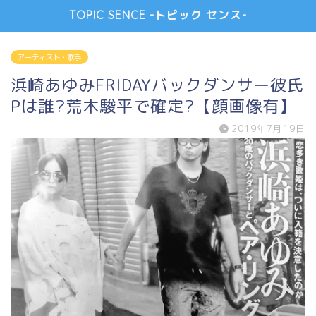
TOPIC SENCE -トピック センス-
アーティスト・歌手
浜崎あゆみFRIDAYバックダンサー彼氏
Pは誰?荒木駿平で確定?【顔画像有】
2019年7月19日