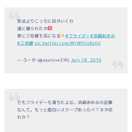
宮迫よりこっちに目がいくわ
遂に撮られたか‍
更に三宅健も気になる
#フライデー
#浜崎あゆみ
#三宅健
pic.twitter.com/WYWYQoBxUV
— ふーか (@ayuloveZIN)
July 18, 2019
でもフライデーも落ちたよな。浜崎あゆみの記事
なんて。もっと面白いスクープあったべ？ネタ切
れか？