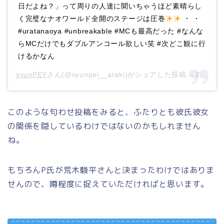
日だよね？」って周りの人達に聞いちゃうほど素晴らし
く完璧なナオワールド全開のステージは圧巻
・ ・
#uratanaoya #unbreakable #MCも最高だった #なんな
らMCだけでもダブルアンコール欲しい笑 #次どこ観に行
けるかなん
syunPEY
さん(@syunpei__araki)がシェアした投稿 –
2018年12月月8日午前8時55分PST
このような匂わせ投稿をみると、ふたりとも彼氏彼女
の関係を隠しているわけではないのかもしれません
ね。
もちろんP氏が荒木駿平さんと決まったわけではありま
せんので、噂程度に捉えていただければと思います。