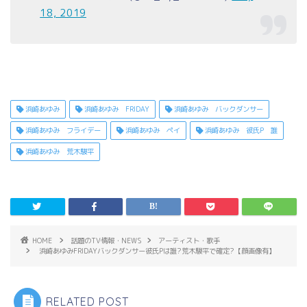
18, 2019
浜崎あゆみ
浜崎あゆみ FRIDAY
浜崎あゆみ バックダンサー
浜崎あゆみ フライデー
浜崎あゆみ ペイ
浜崎あゆみ 彼氏P 誰
浜崎あゆみ 荒木駿平
HOME
話題のTV情報・NEWS
アーティスト・歌手
浜崎あゆみFRIDAYバックダンサー彼氏Pは誰?荒木駿平で確定?【顔画像有】
RELATED POST