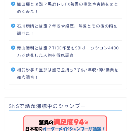
織田慶とは誰？馬鹿トレFX著書の事業や実績をまと
めてみた！
石川康晴とは誰？年収や経歴、熱愛とその後の噂を
調べた！
青山清利とは誰？TIDE作品をSBIオークション4400
万で落札した人物を徹底調査！
相武紗季の旦那は誰で金持ち?子供/年収/噂/職業を
徹底調査！
SNSで話題沸騰中のシャンプー