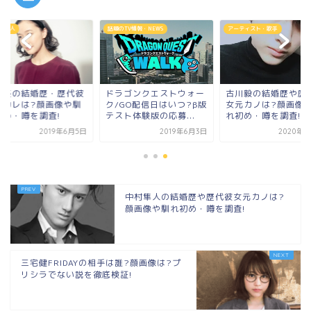
い芸人
話題のTV情報・NEWS
アーティスト・歌手
井優の結婚歴・歴代彼
ドラゴンクエストウォー
古川毅の結婚歴や歴
元カレは?顔画像や馴
ク/GO配信日はいつ?β版
女元カノは?顔画像
初め・噂を調査!
テスト体験版の応募...
れ初め・噂を調査!
2019年6月5日
2019年6月3日
2020年3
中村隼人の結婚歴や歴代彼女元カノは?
顔画像や馴れ初め・噂を調査!
三宅健FRIDAYの相手は誰?顔画像は?プ
リシラでない説を徹底検証!