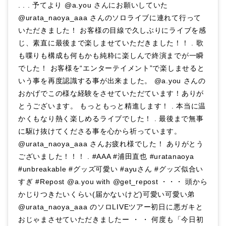
. . . 予てより @a.you さんにお願いしていた
@urata_naoya_aaa さんのソロライブに連れて行って
いただきました！ お客様の目線で久しぶりにライブを感
じ、素直に最後まで楽しませていただきました！！ . 歌
も喋りも構成も何もかも純粋に楽しんで終演までが一瞬
でした！ お客様を“エンターテイメント”で楽しませると
いう事を再度認識する事が出来ました。 @a.you さんの
おかげでこの様な経験をさせていただています！ありが
とうございます。 もっともっと精進します！ . 本当に温
かくもなり熱く楽しめるライブでした！ . 最後まで無事
に駆け抜けてくださる事を心から祈っています。
@urata_naoya_aaa さんお疲れ様でした！ ありがとう
ございました！！！ . #AAA #浦田直也 #uratanaoya
#unbreakable #グッズ可愛い #ayuさん #グッズ似合い
すぎ #Repost @a.you with @get_repost ・・・ 頭から
かじりつきたいくらい(届かないけど)可愛い可愛い弟
@urata_naoya_aaa のソロLIVEツアー初日に悪ガキと
おじゃまさせていただきましたー ・ ・ 何度も「今日初