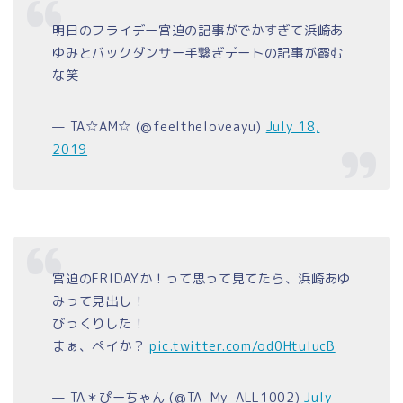
明日のフライデー宮迫の記事がでかすぎて浜崎あ
ゆみとバックダンサー手繋ぎデートの記事が霞む
な笑
— TA☆AM☆ (@feeltheloveayu)
July 18,
2019
宮迫のFRIDAYか！って思って見てたら、浜崎あゆ
みって見出し！
びっくりした！
まぁ、ペイか？
pic.twitter.com/od0HtuIucB
— TA＊ぴーちゃん (@TA_My_ALL1002)
July