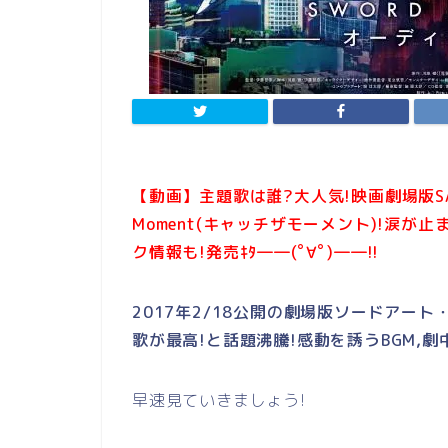
【動画】主題歌は誰?大人気!映画劇場版SAOオ
Moment(キャッチザモーメント)!涙
ク情報も!発売ｷﾀ――(ﾟ∀ﾟ)――!!
2017年2/18公開の劇場版ソードアー
歌が最高!と話題沸騰!感動を誘うBGM,
早速見ていきましょう!