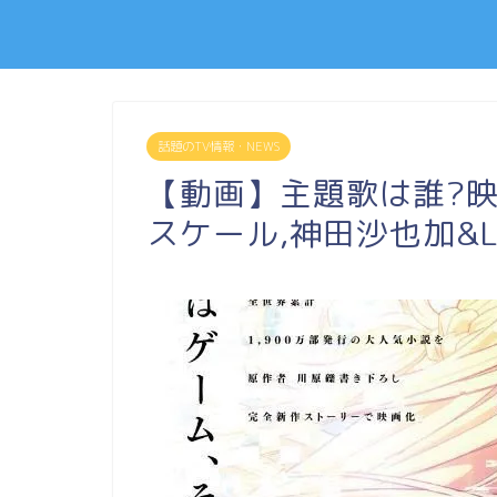
話題のTV情報・NEWS
【動画】主題歌は誰?映
スケール,神田沙也加&Li