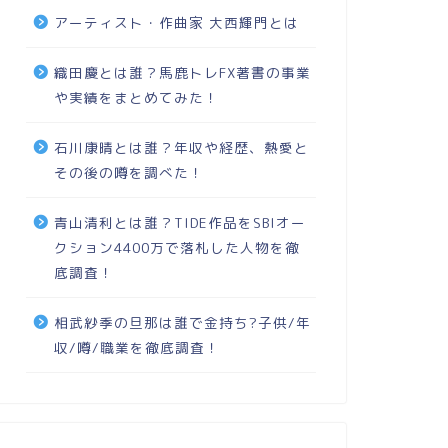
アーティスト・作曲家 大西輝門とは
織田慶とは誰？馬鹿トレFX著書の事業
や実績をまとめてみた！
石川康晴とは誰？年収や経歴、熱愛と
その後の噂を調べた！
青山清利とは誰？TIDE作品をSBIオー
クション4400万で落札した人物を徹
底調査！
相武紗季の旦那は誰で金持ち?子供/年
収/噂/職業を徹底調査！