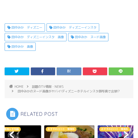
田中みか ディズニー
田中みか ディズニーインスタ
田中みか ディズニーインスタ 画像
田中みか ヌード画像
田中みか 画像
HOME
話題のTV情報・NEWS
田中みかのヌード画像がヤバイ!ディズニーホテルインスタ顔写真で出禁!?
RELATED POST
立ち情報＆豆知識
おすすめ口コミ・情報系
おすすめ口コミ・情報系