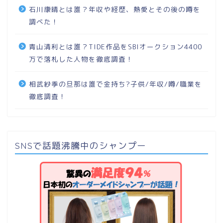
石川康晴とは誰？年収や経歴、熱愛とその後の噂を
調べた！
青山清利とは誰？TIDE作品をSBIオークション4400
万で落札した人物を徹底調査！
相武紗季の旦那は誰で金持ち?子供/年収/噂/職業を
徹底調査！
SNSで話題沸騰中のシャンプー