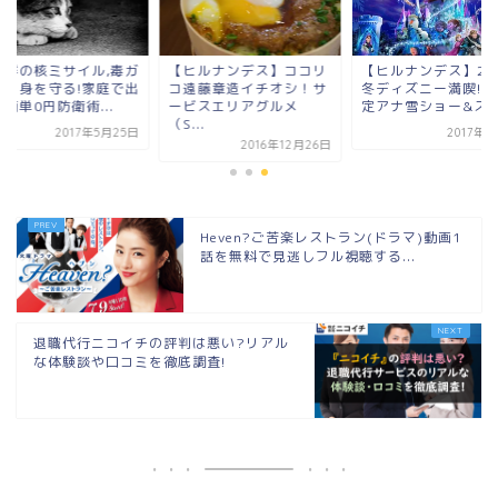
朝鮮の核ミサイル,毒ガ
【ヒルナンデス】ココリ
【ヒルナンデス】20
から身を守る!家庭で出
コ遠藤章造イチオシ！サ
冬ディズニー満喫!期
簡単0円防衛術...
ービスエリアグルメ
定アナ雪ショー&ス..
（S...
2017年5月25日
2017年2
2016年12月26日
Heven?ご苦楽レストラン(ドラマ)動画1
話を無料で見逃しフル視聴する...
退職代行ニコイチの評判は悪い?リアル
な体験談や口コミを徹底調査!