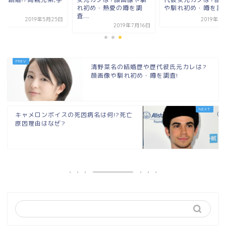
!
れ初め・熱愛の噂を調
や馴れ初め・噂を調査
査...
2019年5月25日
2019年7
2019年7月16日
清野菜名の結婚歴や歴代彼氏元カレは?
顔画像や馴れ初め・噂を調査!
キャメロンボイスの死因病名は何!?死亡
原因理由はなぜ?