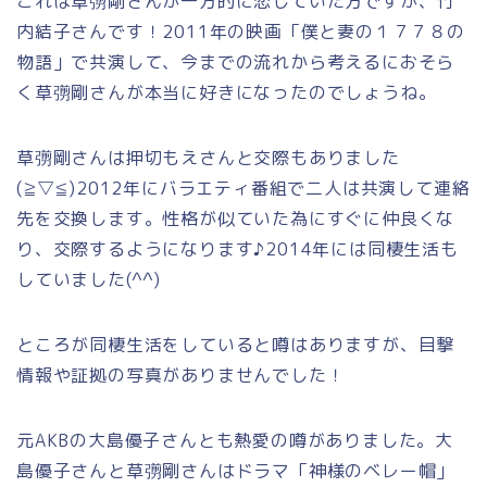
これは草彅剛さんが一方的に恋していた方ですが、竹
内結子さんです！2011年の映画「
僕と妻の１７７８の
物語
」で共演して、今までの流れから考えるにおそら
く草彅剛さんが本当に好きになったのでしょうね。
草彅剛さんは押切もえさんと交際もありました
(≧▽≦)2012年にバラエティ番組で二人は共演して連絡
先を交換します。性格が似ていた為にすぐに仲良くな
り、交際するようになります♪2014年には同棲生活も
していました(^^)
ところが同棲生活をしていると噂はありますが、目撃
情報や証拠の写真がありませんでした！
元AKBの大島優子さんとも熱愛の噂がありました。大
島優子さんと草彅剛さんはドラマ「神様のベレー帽」