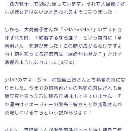
「銭の戦争」で2度共演しています。それで大島優子さ
んが彼女ではないかと言われるようになりました！
しかも、大島優子さんが「SMAP×SMAP」のゲストで
呼ばれた時、「結婚するなら誰？」という質問に「草
彅剛さん」を選びました！この噂が広がるわけですよ
ね！噂を知ってる視聴者は「結婚匂わせか？」とまで
勘繰るようになりました(≧▽≦)
SMAPのマネージャーの
飯島三智さん
とも熱愛の噂にな
りました。今までの草彅剛さんの熱愛の噂はどれも目
撃写真と言った形に残る証拠は出てきていません。そ
の理由はマネージャーの飯島
三智さん
と草彅剛さんが
交際しているからという説があります！
さらに、草彅剛さんが泥酔事件があった時も飯島三智