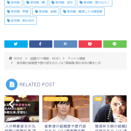
草彅剛
草彅剛 噂
草彅剛 彼女
草彅剛 歴代元カノ
草彅剛 熱愛
草彅剛 結婚
草彅剛 離婚した元嫁画像
草彅剛 馴れ初め
HOME
話題のTV情報・NEWS
アイドル情報
草彅剛の結婚歴や歴代彼女元カノは?顔画像/馴れ初め/噂まとめ
RELATED POST
ニーズ情報
アーティスト・歌手
俳優
橋海人が熱愛彼女の元
星野源の結婚歴や歴代彼
間宮祥太朗の結婚歴
Bと結婚!?両親兄弟,学
女元カノは?顔画像や馴
代彼女元カノは?顔