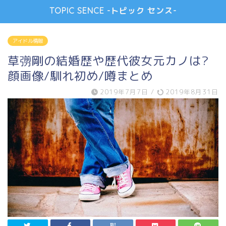
TOPIC SENCE -トピック センス-
アイドル情報
草彅剛の結婚歴や歴代彼女元カノは?
顔画像/馴れ初め/噂まとめ
2019年7月7日
/
2019年8月31日