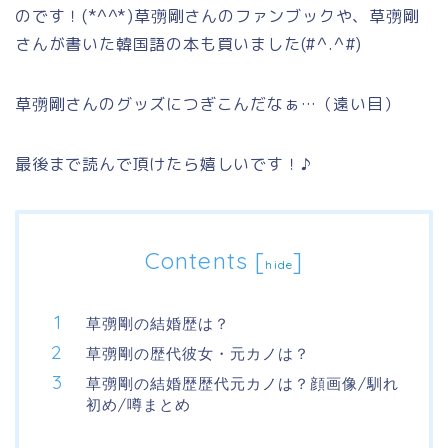
のです！(*^^*)草彅剛さんのファンブックや、草彅剛
さんが書いた韓国語の本も買いました(#^.^#)
草彅剛さんのグッズにつぎこんだなぁ…（遠い目）
最後まで読んで頂けたら嬉しいです！♪
Contents
[
]
hide
草彅剛の結婚歴は？
草彅剛の歴代彼女・元カノは？
草彅剛の結婚歴歴代元カノは？顔画像/馴れ
初め/噂まとめ