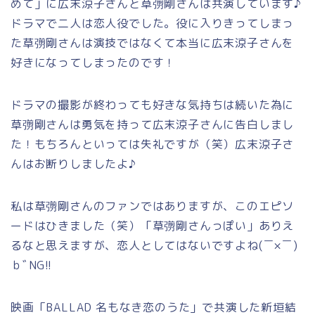
めて」に広末涼子さんと草彅剛さんは共演しています♪
ドラマで二人は恋人役でした。役に入りきってしまっ
た草彅剛さんは演技ではなくて本当に広末涼子さんを
好きになってしまったのです！
ドラマの撮影が終わっても好きな気持ちは続いた為に
草彅剛さんは勇気を持って広末涼子さんに告白しまし
た！もちろんといっては失礼ですが（笑）広末涼子さ
んはお断りしましたよ♪
私は草彅剛さんのファンではありますが、このエピソ
ードはひきました（笑）「草彅剛さんっぽい」ありえ
るなと思えますが、恋人としてはないですよね(￣×￣)
ｂﾞNG!!
映画「
BALLAD
名もなき恋のうた
」で共演した新垣結