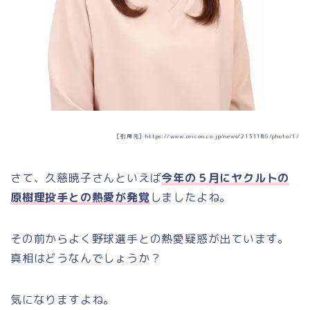
［引用元］https://www.oricon.co.jp/news/2131189/photo/1/
さて、久慈暁子さんといえば
今年の５月に
ヤクルトの
原樹理投手との熱愛が発覚
しましたよね。
その前からよく野球選手との熱愛疑惑が出ています。
真相はどうなんでしょうか？
気になりますよね。