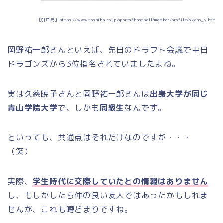
［引用元］https://www.toshiba.co.jp/sports/baseball/member/profile/okano_y.htm
岡野祐一郎さんといえば、先日のドラフト会議で中日
ドラゴンズから3位指名されていましたよね。
実は久慈暁子さんと岡野祐一郎さんは
出身大学が同じ
青山学院大学
で、しかも
同級生
なんです。
といっても、共通点はそれだけなのですが・・・
（笑）
実際、
学生時代に交際していたとの情報はありません
し、もしかしたら仲の良い友人ではあったかもしれま
せんが、これも噂どまりですね。