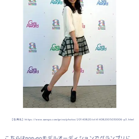
［引用元］https://www.sanspo.com/geino/photos/20140820/oth14082005030006-p3.html
こちらはnon-no
モデルオーディションでグランプリに