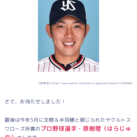
［引用元］https://www.yakult-swallows.co.jp/players/detail/1500040
さて、お待たせしました！
最後は今年5月に交際＆半同棲と報じられたヤクルトス
プロ野球選手・原樹理（はらじゅ
ワローズ所属の