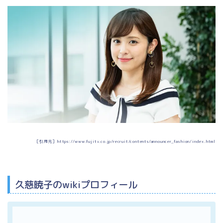
［引用元］https://www.fujitv.co.jp/recruit/contents/announcer_fashion/index.html
久慈暁子のwikiプロフィール