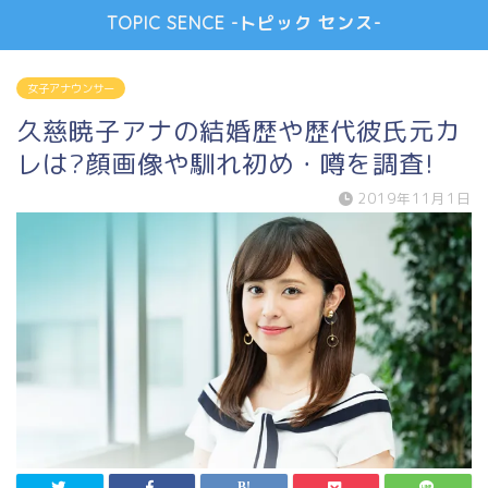
TOPIC SENCE -トピック センス-
女子アナウンサー
久慈暁子アナの結婚歴や歴代彼氏元カ
レは?顔画像や馴れ初め・噂を調査!
2019年11月1日