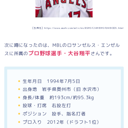
［引用元］https://www.asahi.com/articles/ASM9F24MBM9FUHBI009.html
次に噂になったのは、MBLのロサンゼルス・エンゼル
プロ野球選手・大谷翔平
スに所属の
さんです。
生年月日 1994年7月5日
出身地 岩手県奥州市（旧 水沢市）
身長/体重 約193cm/約95.3kg
投球・打席 右投左打
ポジション 投手、指名打者
プロ入り 2012年（ドラフト1位）