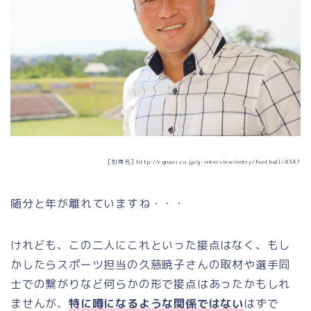
［引用元］http://r.gnavi.co.jp/g-interview/entry/football/4347
随分と年が離れていますね・・・
けれども、この二人にこれといった接点はなく、もし
かしたらスポーツ担当の久慈暁子さんの取材や選手同
士での繋がりなど何らかの形で接点はあったかもしれ
ませんが、
特に噂になるような関係ではない
はずで