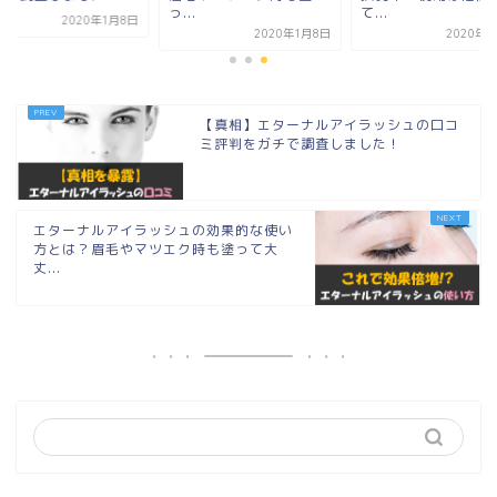
っ...
て...
2020年1月8日
2020年1月8日
2020年1
【真相】エターナルアイラッシュの口コ
ミ評判をガチで調査しました！
エターナルアイラッシュの効果的な使い
方とは？眉毛やマツエク時も塗って大
丈...