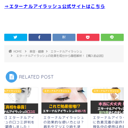
⇒エターナルアイラッシュ公式サイトはこちら
HOME
美容・健康
エターナルアイラッシュ
エターナルアイラッシュの効果を成分から徹底解析！【購入前必読】
RELATED POST
ーナルアイラッシュ
エターナルアイラッシュ
エターナルアイラッシュ
真相】エターナルアイ
エターナルアイラッシュ
エターナルアイラッ
ッシュの口コミ評判を
の効果的な使い方とは？
に色素沈着の副作用
チで調査しました！
眉毛やマツエク時も塗
授乳中の使用は危険