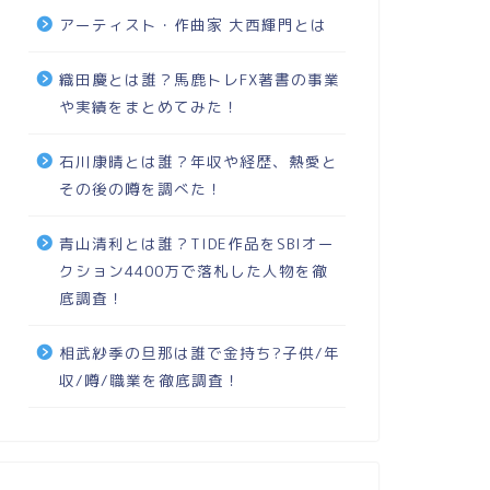
アーティスト・作曲家 大西輝門とは
織田慶とは誰？馬鹿トレFX著書の事業
や実績をまとめてみた！
石川康晴とは誰？年収や経歴、熱愛と
その後の噂を調べた！
青山清利とは誰？TIDE作品をSBIオー
クション4400万で落札した人物を徹
底調査！
相武紗季の旦那は誰で金持ち?子供/年
収/噂/職業を徹底調査！