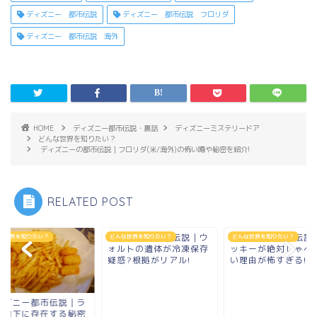
ディズニー 都市伝説
ディズニー 都市伝説 フロリダ
ディズニー 都市伝説 海外
HOME
ディズニー都市伝説・裏話
ディズニーミステリードア
どんな世界を知りたい？
ディズニーの都市伝説｜フロリダ(米/海外)の怖い噂や秘密を紹介!
RELATED POST
ディズニー都市伝説｜ウ
ディズニー都市伝説
な世界を知りたい？
どんな世界を知りたい？
どんな世界を知りたい？
ォルトの遺体が冷凍保存
ッキーが絶対しゃべ
疑惑?根拠がリアル!
い理由が怖すぎる!
ィズニー都市伝説｜ラ
ド地下に存在する秘密