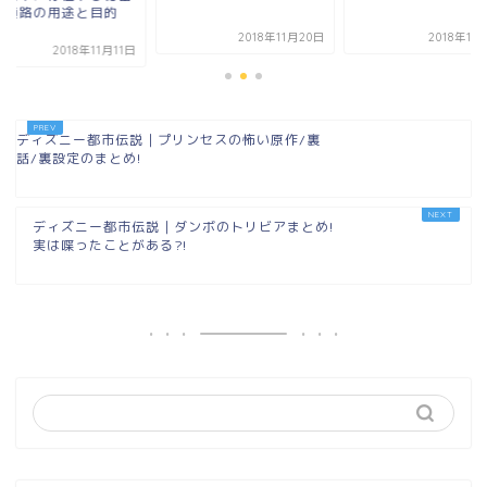
裏通路の用途と目的
.
2018年11月20日
2018年11
2018年11月11日
ディズニー都市伝説｜プリンセスの怖い原作/裏
話/裏設定のまとめ!
ディズニー都市伝説｜ダンボのトリビアまとめ!
実は喋ったことがある?!