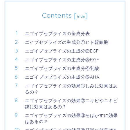
Contents
[
]
hide
エゴイプセプライズの全成分表
エイプセプライズの主成分①ヒト幹細胞
エゴイプセプライズの主成分②EGF
エゴイプセプライズの主成分③KGF
エゴイプセプライズの主成分④乳酸
エゴイプセプライズの主成分⑤AHA
エゴイプセプライズの効果①しみに効果はあ
るの？
エゴイプセプライズの効果②ニキビやニキビ
跡に効果はあるの？
エゴイプセプライズの効果③そばかすに効果
はあるの？