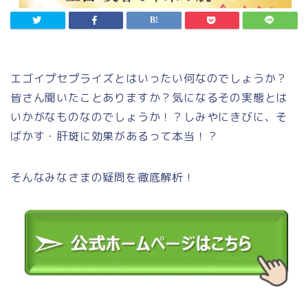
エゴイプセプライズとはいったい何なのでしょうか？
皆さん聞いたことありますか？気になるその実態とは
いかがなものなのでしょうか！？しみやにきびに、そ
ばかす・肝斑に効果があるって本当！？
そんなみなさまの疑問を徹底解析！