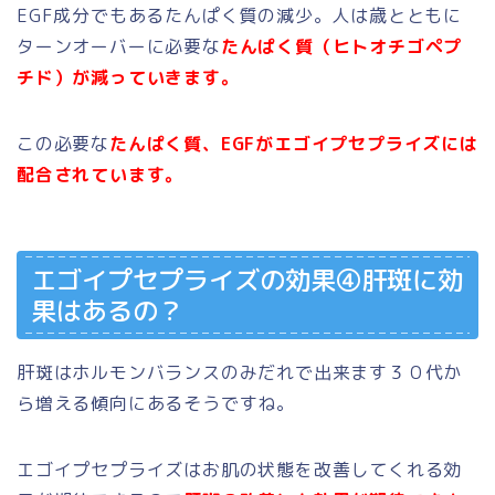
EGF成分でもあるたんぱく質の減少。人は歳とともに
ターンオーバーに必要な
たんぱく質（ヒトオチゴペプ
チド）が減っていきます。
この必要な
たんぱく質、EGFがエゴイプセプライズには
配合されています。
エゴイプセプライズの効果④肝斑に効
果はあるの？
肝斑はホルモンバランスのみだれで出来ます３０代か
ら増える傾向にあるそうですね。
エゴイプセプライズはお肌の状態を改善してくれる効