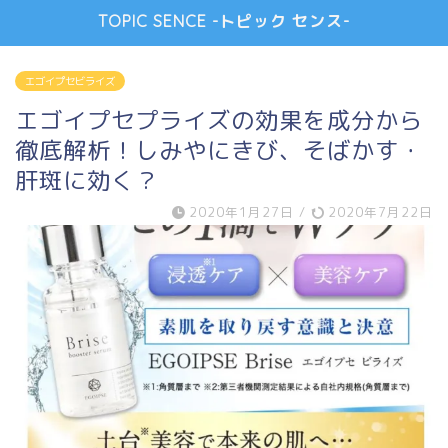
TOPIC SENCE -トピック センス-
エゴイプセビライズ
エゴイプセプライズの効果を成分から
徹底解析！しみやにきび、そばかす・
肝斑に効く？
2020年1月27日
/
2020年7月22日