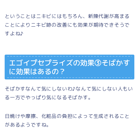
ということはニキビにはもちろん、新陳代謝が高まる
ことによりニキビ跡の改善にも効果が期待できそうで
すよね♪
エゴイプセプライズの効果③そばかす
に効果はあるの？
そばかすなんて気にしないわ♪なんて気にしない人もい
る一方でやっぱり気になるそばかす。
日焼けや摩擦、化粧品の負担によって生成されること
があるようですね。