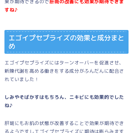
果が期待できるので
肝斑の改善にも効果が期待できま
すね♪
エゴイプセプライズの効果と成分まと
め
エゴイプセプライズにはターンオーバーを促進させ、
新陳代謝を高める働きをする成分がふんだんに配合さ
れていました！
しみやそばかすはもちろん、ニキビにも効果的でした
ね♪
肝斑にもお肌の状態が改善することで効果が期待でき
るようですしエゴイプセプライズに期待は膨らみます