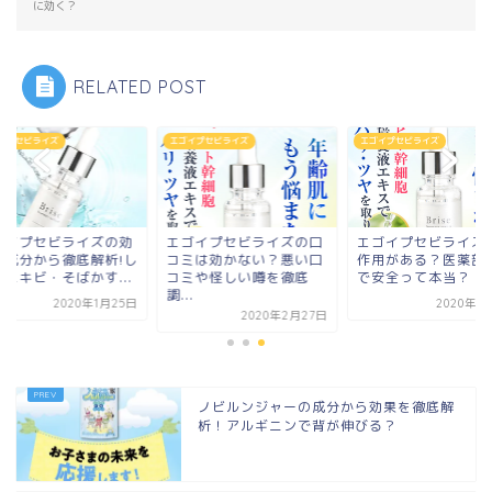
に効く？
RELATED POST
イプセビライズ
エゴイプセビライズ
エゴイプセビライズ
ゴイプセビライズの効
エゴイプセビライズの口
エゴイプセビライズ
を成分から徹底解析!し
コミは効かない？悪い口
作用がある？医薬部
やニキビ・そばかす...
コミや怪しい噂を徹底
で安全って本当？
調...
2020年1月25日
2020年1
2020年2月27日
ノビルンジャーの成分から効果を徹底解
析！アルギニンで背が伸びる？