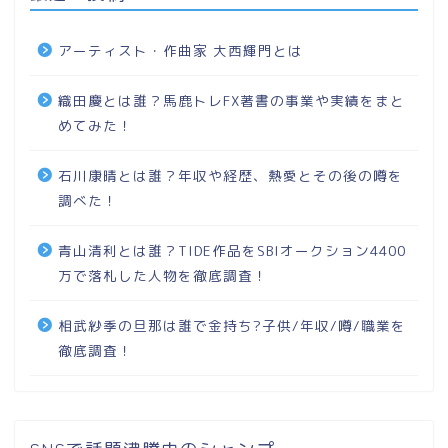
アーティスト・作曲家 大西輝門とは
織田慶とは誰？馬鹿トレFX著書の事業や実績をまと
めてみた！
石川康晴とは誰？年収や経歴、熱愛とその後の噂を
調べた！
青山清利とは誰？TIDE作品をSBIオークション4400
万で落札した人物を徹底調査！
相武紗季の旦那は誰で金持ち?子供/年収/噂/職業を
徹底調査！