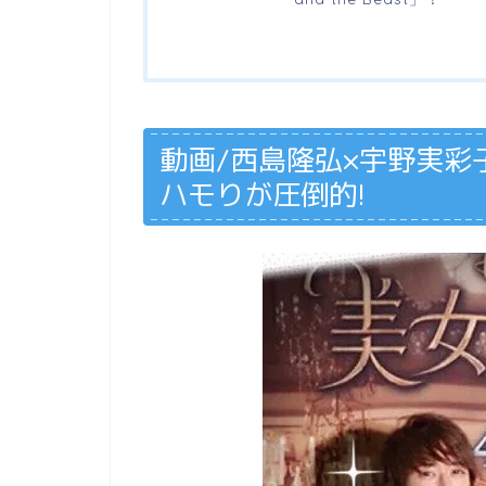
動画/西島隆弘×宇野実彩
ハモりが圧倒的!