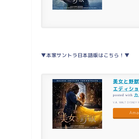
▼本家サントラ日本語版はこちら！▼
美女と野獣
エディショ
カ
posted with
V.A. WALT DISNEY
Ama