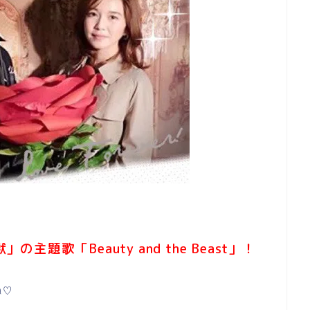
題歌「Beauty and the Beast」！
ね♡