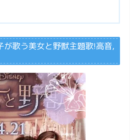
子が歌う美女と野獣主題歌!高音,