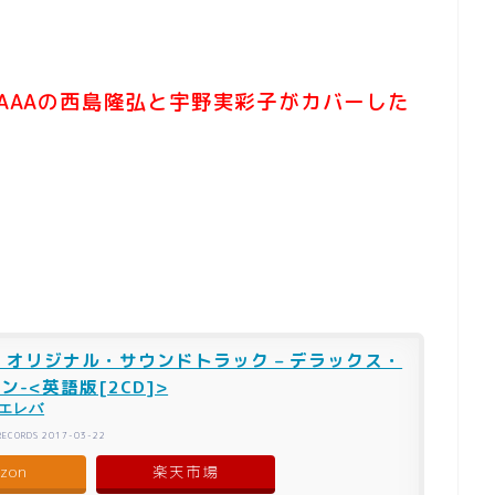
east」をAAAの西島隆弘と宇野実彩子がカバーした
 オリジナル・サウンドトラック – デラックス・
-<英語版[2CD]>
エレバ
 RECORDS 2017-03-22
zon
楽天市場