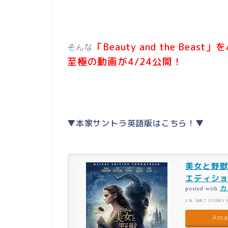
「Beauty and the B
そんな
至極の動画が4/24公開！
▼本家サントラ英語版はこちら！▼
美女と野獣
エディション
カ
posted with
V.A. WALT DISNEY
Ama