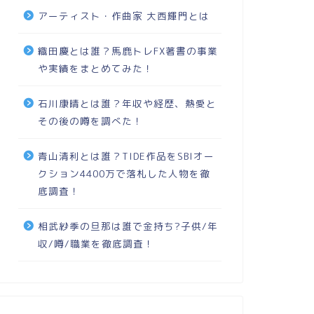
アーティスト・作曲家 大西輝門とは
織田慶とは誰？馬鹿トレFX著書の事業
や実績をまとめてみた！
石川康晴とは誰？年収や経歴、熱愛と
その後の噂を調べた！
青山清利とは誰？TIDE作品をSBIオー
クション4400万で落札した人物を徹
底調査！
相武紗季の旦那は誰で金持ち?子供/年
収/噂/職業を徹底調査！