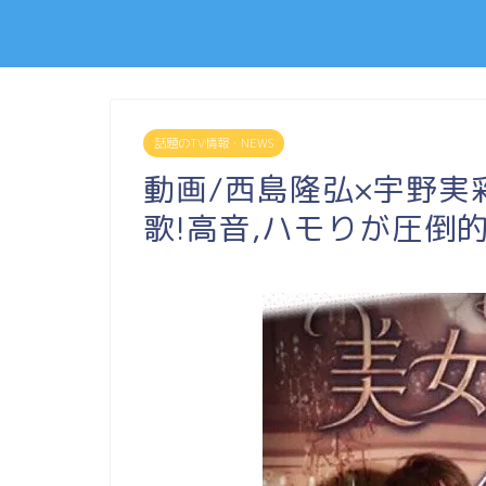
話題のTV情報・NEWS
動画/西島隆弘×宇野
歌!高音,ハモりが圧倒的