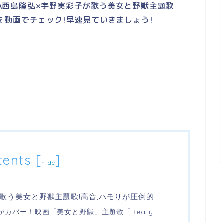
AAA西島隆弘×宇野実彩子が歌う美女と野獣主題歌
力、美声を動画でチェック!早速見ていきましょう!
tents
[
]
hide
歌う美女と野獣主題歌!高音,ハモりが圧倒的!
がカバー！映画「美女と野獣」主題歌「Beaty