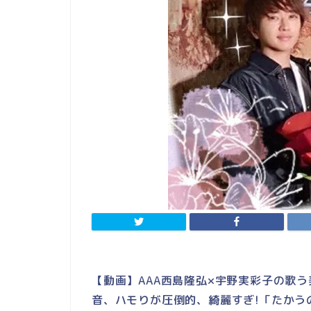
【動画】AAA西島隆弘×宇野実彩子の歌う美女と
音、ハモりが圧倒的、綺麗すぎ!「たかう