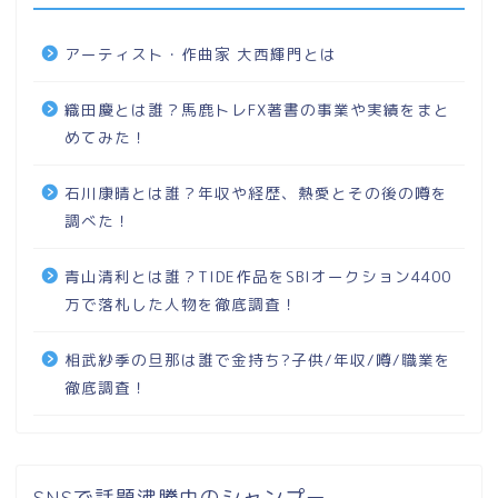
アーティスト・作曲家 大西輝門とは
織田慶とは誰？馬鹿トレFX著書の事業や実績をまと
めてみた！
石川康晴とは誰？年収や経歴、熱愛とその後の噂を
調べた！
青山清利とは誰？TIDE作品をSBIオークション4400
万で落札した人物を徹底調査！
相武紗季の旦那は誰で金持ち?子供/年収/噂/職業を
徹底調査！
SNSで話題沸騰中のシャンプー