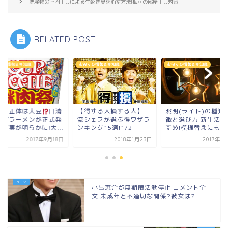
洗濯物の室内干しによる生乾き臭を消す方法!梅雨の部屋干し対策!
RELATED POST
立ち情報＆豆知識
お役立ち情報＆豆知識
お役立ち情報＆豆知識
得する人損する人】一
照明(ライト)の種類・特
謎肉の正体は大豆
シェフが選ぶ得ワザラ
徴と選び方!新生活におす
カップラーメンが正
ング15選!1/2...
すめ!模様替えにも...
表で真実が明らかに!大
2018年1月23日
2017年3月17日
2017年9
小出恵介が無期限活動停止!コメント全
文!未成年と不適切な関係?彼女は?