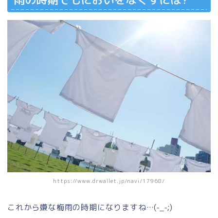
https://www.drwallet.jp/navi/17968/
これから嫌な梅雨の時期になりますね…(-_-;)