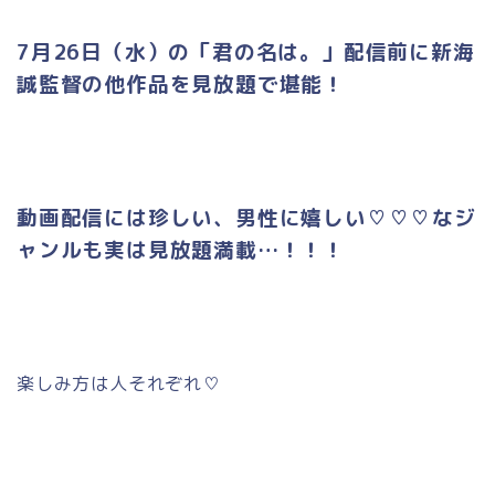
7月26日（水）の「君の名は。」配信前に新海
誠監督の他作品を見放題で堪能！
動画配信には珍しい、男性に嬉しい♡♡♡なジ
ャンルも実は見放題満載…！！！
楽しみ方は人それぞれ♡