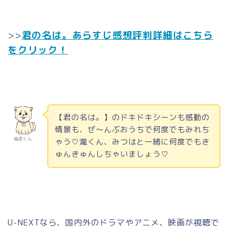
>>
君の名は。あらすじ感想評判詳細はこちら
をクリック！
【君の名は。】のドキドキシーンも感動の
情景も、ぜ～んぶおうちで何度でもみれち
ぬまくん
ゃう♡瀧くん、みつはと一緒に何度でもき
ゅんきゅんしちゃいましょう♡
U-NEXTなら、国内外のドラマやアニメ、映画が視聴で