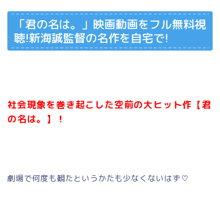
「君の名は。」映画動画をフル無料視
聴!新海誠監督の名作を自宅で!
社会現象を巻き起こした空前の大ヒット作【君
の名は。】！
劇場で何度も観たというかたも少なくないはず♡