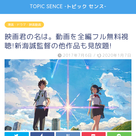
TOPIC SENCE -トピック センス-
漫画・ドラマ・映画動画
映画君の名は。動画を全編フル無料視
聴!新海誠監督の他作品も見放題!
2017年7月6日
/
2020年1月7日