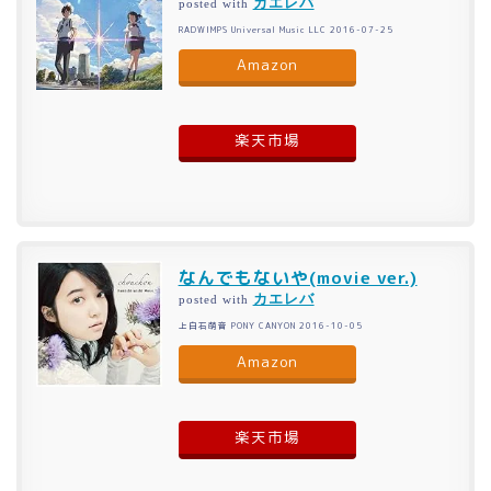
カエレバ
posted with
RADWIMPS Universal Music LLC 2016-07-25
Amazon
楽天市場
なんでもないや(movie ver.)
カエレバ
posted with
上白石萌音 PONY CANYON 2016-10-05
Amazon
楽天市場