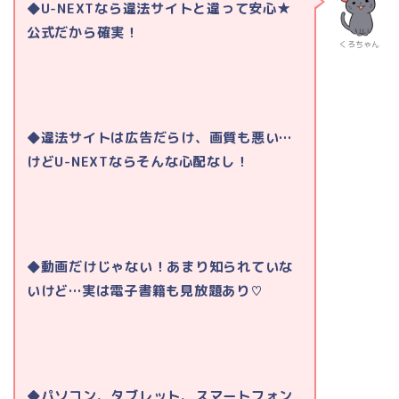
◆U-NEXTなら違法サイトと違って安心★
公式だから確実！
くろちゃん
◆違法サイトは広告だらけ、画質も悪い…
けどU-NEXTならそんな心配なし！
◆動画だけじゃない！あまり知られていな
いけど…実は電子書籍も見放題あり♡
◆パソコン、タブレット、スマートフォン