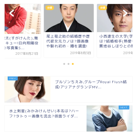
俳優
俳優
尾上菊之助の結婚歴や歴
小西遼生の大学(学歴
賀健太(すがけんた),舞
代彼女元カノは?顔画像
は?結婚相手(熱愛彼
ハイキュー!日向翔陽役
や馴れ初め・噂を調査!
貫地谷しほりとの馴れ.
演!写真集S...
2019年8月3日
2019年
2017年8月21日
ブルゾンちえみ,グループRoyal Flush結
成!アリアナグランデMV...
水上剣星(みかみけんせい)本名は?ハー
フ?タトゥー画像も流出?仮面ライダ...