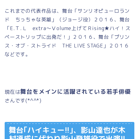
これまでの代表作品は、舞台「サンリオピューロラン
ド ちっちゃな英雄」（ジョージ役）２０１６、舞台
「E.Ｔ.Ｌ extra～Ⅴolume上げてＲising★ハイ！ス
ペーストリップに出発だ！」２０１６、舞台「プリン
ス・オブ・ストライド THE LIVE STAGE」２０１６
などです。
舞台をメインに活躍されている若手俳優
現在は
さんです(*^^*)
舞台｢ハイキュー!!｣、影山達也が木
村達成に代わり影山飛雄役で出演!!