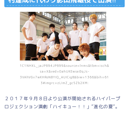
1C1NHXL_jaJP694JP699&source=lnms&tbm=isch&
sa=X&ved=0ahUKEwiai8qJs-
3VAhVGv7wKHRoNBYIQ_AUICigB&biw=1366&bih=61
3#imgrc=zLImZ_gc5Zb2XM:
２０１７年９月８日より公演が開始されるハイパープ
ロジェクション演劇「ハイキュー！！」”進化の夏”。