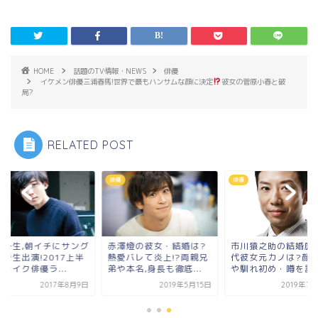
HOME
話題のTV情報・NEWS
俳優
イケメン俳優三浦春馬!世界で最もハンサムな顔に決定
彼女の菅原小春と破
局?
RELATED POST
俳優
俳優
橋一生,朝イチにサング
赤澤燈の彼女・結婚は?
市川猿之助の結婚歴
で生出演!2017上半
熱愛バレて炎上!?両親兄
代彼女元カノは?顔
レイク俳優ラ...
弟や本名,身長も徹底...
や馴れ初め・噂を調査
2017年8月9日
2019年5月15日
2019年7