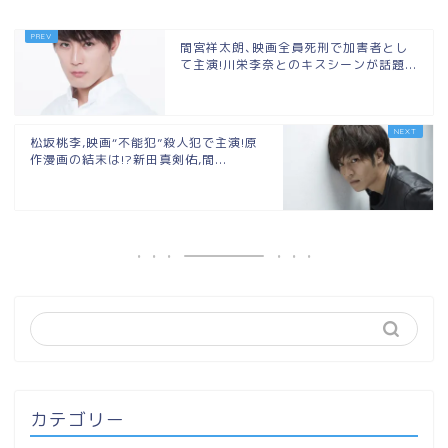
間宮祥太朗､映画全員死刑で加害者とし
て主演!川栄李奈とのキスシーンが話題...
松坂桃李,映画“不能犯”殺人犯で主演!原
作漫画の結末は!?新田真剣佑,間...
カテゴリー