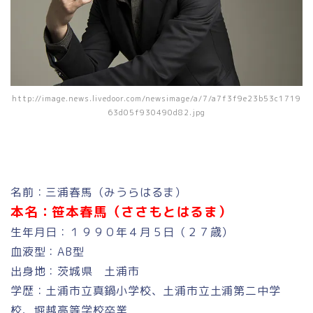
http://image.news.livedoor.com/newsimage/a/7/a7f3f9e23b53c1719
63d05f930490d82.jpg
名前：三浦春馬（みうらはるま）
本名：笹本春馬（ささもとはるま）
生年月日：１９９０年４月５日（２７歳）
血液型：AB型
出身地：茨城県 土浦市
学歴：土浦市立真鍋小学校、土浦市立土浦第二中学
校、堀越高等学校卒業