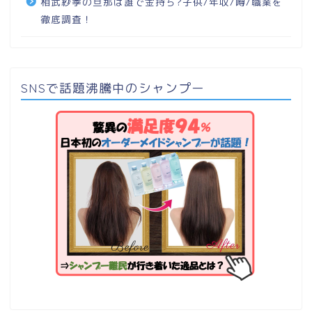
相武紗季の旦那は誰で金持ち?子供/年収/噂/職業を
徹底調査！
SNSで話題沸騰中のシャンプー