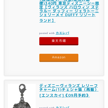
便)340円 東京ディズニーシー限
定【ヴィランズ ハロウィン ステ
ラルー ダッフィー ジェラトーニ
シェリーメイ DUFFY リゾート
ランド】
カエレバ
posted with
楽天市場
Amazon
ディズニーヴィランズ レリーフ
チャーム(1)チェシャ猫（再販）
[エンスカイ]《09月予約》
カエレバ
posted with