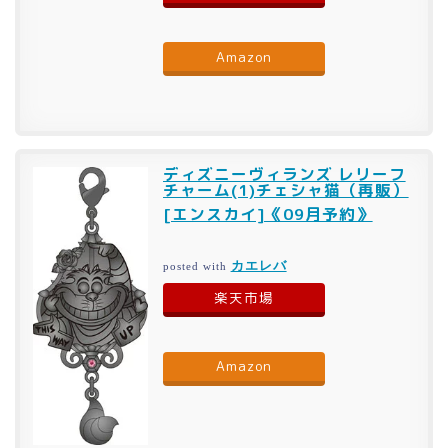
Amazon
ディズニーヴィランズ レリーフ
チャーム(1)チェシャ猫（再販）
[エンスカイ]《09月予約》
カエレバ
posted with
楽天市場
Amazon