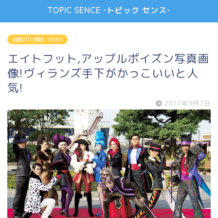
TOPIC SENCE -トピック センス-
話題のTV情報・NEWS
エイトフット,アップルポイズン写真画
像!ヴィランズ手下がかっこいいと人
気!
2017年9月7日