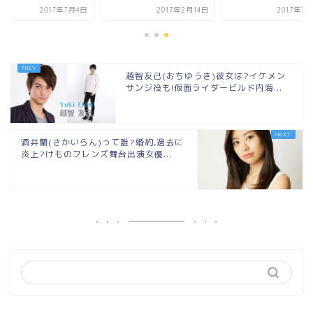
2017年7月4日
2017年2月14日
2017年3
越智友己(おちゆうき)彼女は?イケメン
サンジ役も!仮面ライダービルド内海...
酒井蘭(さかいらん)って誰?婚約,過去に
炎上?けものフレンズ舞台出演女優...