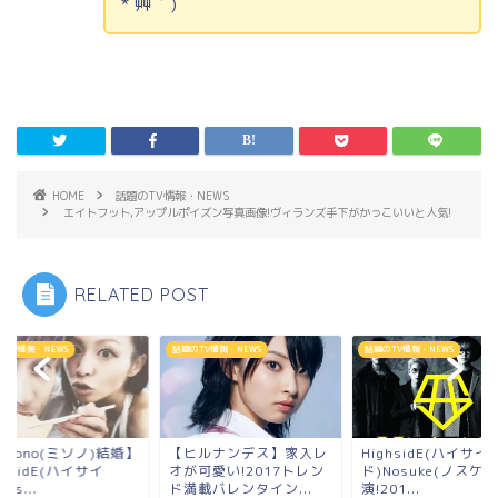
*´艸｀)
HOME
話題のTV情報・NEWS
エイトフット,アップルポイズン写真画像!ヴィランズ手下がかっこいいと人気!
RELATED POST
のTV情報・NEWS
話題のTV情報・NEWS
話題のTV情報・NEWS
isono(ミソノ)結婚】
【ヒルナンデス】家入レ
HighsidE(ハイサイ
ghsidE(ハイサイ
オが可愛い!2017トレン
ド)Nosuke(ノスケ)
os...
ド満載バレンタイン...
演!201...