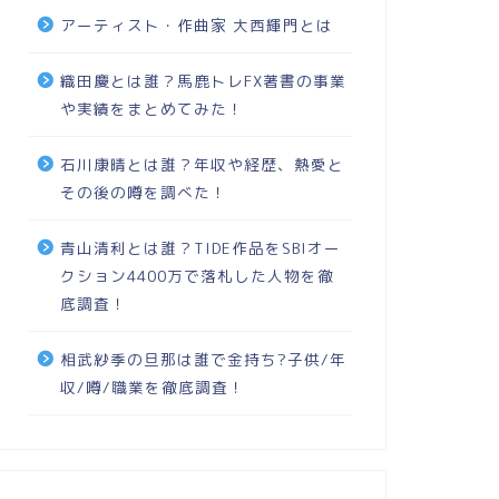
アーティスト・作曲家 大西輝門とは
織田慶とは誰？馬鹿トレFX著書の事業
や実績をまとめてみた！
石川康晴とは誰？年収や経歴、熱愛と
その後の噂を調べた！
青山清利とは誰？TIDE作品をSBIオー
クション4400万で落札した人物を徹
底調査！
相武紗季の旦那は誰で金持ち?子供/年
収/噂/職業を徹底調査！