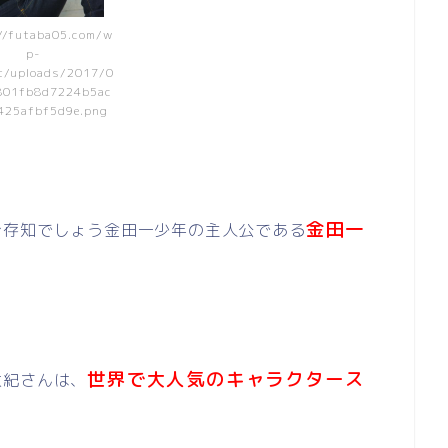
//futaba05.com/w
p-
t/uploads/2017/0
801fb8d7224b5ac
425afbf5d9e.png
金田一
ご存知でしょう金田一少年の主人公である
世界で大人気のキャラクター
ス
太紀さんは、