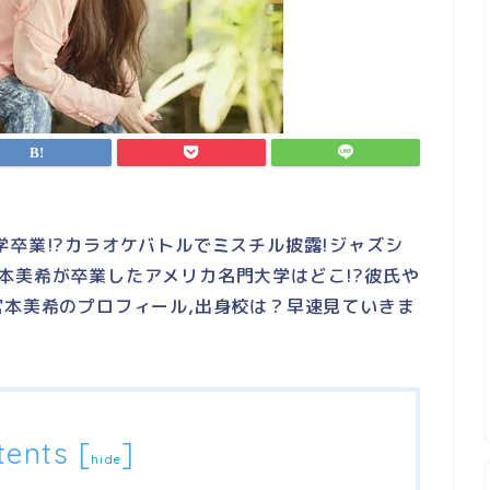
学卒業!?カラオケバトルでミスチル披露!ジャズシ
本美希が卒業したアメリカ名門大学はどこ!?彼氏や
宮本美希のプロフィール,出身校は？早速見ていきま
tents
[
]
hide