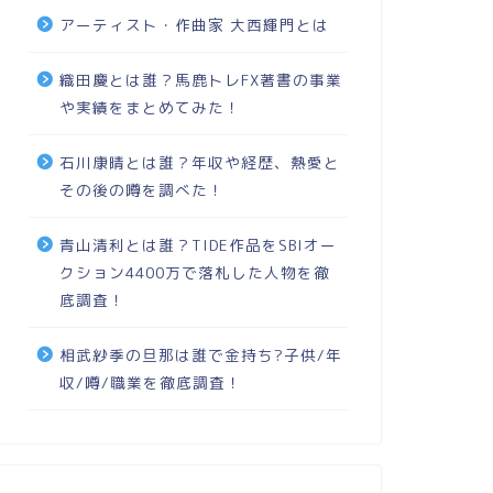
アーティスト・作曲家 大西輝門とは
織田慶とは誰？馬鹿トレFX著書の事業
や実績をまとめてみた！
石川康晴とは誰？年収や経歴、熱愛と
その後の噂を調べた！
青山清利とは誰？TIDE作品をSBIオー
クション4400万で落札した人物を徹
底調査！
相武紗季の旦那は誰で金持ち?子供/年
収/噂/職業を徹底調査！