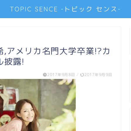
TOPIC SENCE -トピック センス-
,アメリカ名門大学卒業!?カ
披露!
2017年9月8日
/
2017年9月9日