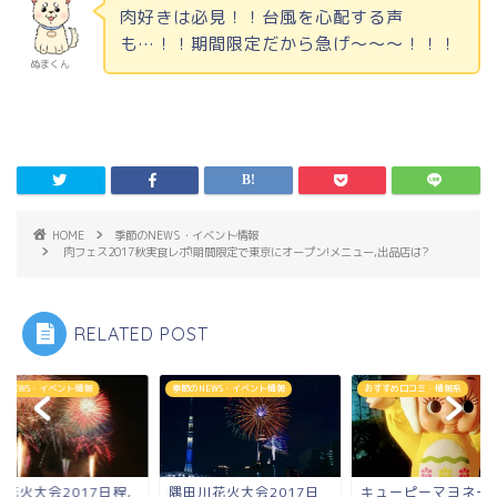
肉好きは必見！！台風を心配する声
も…！！期間限定だから急げ～～～！！！
ぬまくん
HOME
季節のNEWS・イベント情報
肉フェス2017秋実食レポ!期間限定で東京にオープン!メニュー,出品店は?
RELATED POST
のNEWS・イベント情報
季節のNEWS・イベント情報
おすすめ口コミ・情報系
花火大会2017日程,
隅田川花火大会2017日
キューピーマヨネー