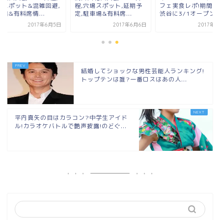
場スポット&混雑回避,
程,穴場スポット,延期予
フェ実食レポ!期間限
場&有料席情...
定,駐車場&有料席...
渋谷に3/1オープン..
2017年6月5日
2017年6月6日
2017年
結婚してショックな男性芸能人ランキング!
トップテンは誰?一番ロスはあの人...
平内真矢の目はカラコン?中学生アイド
ル!カラオケバトルで艶声披露!のどぐ...