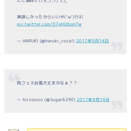
ただ値段たけぇ_(:3」∠)_
美味しかったからいいや(˘ω˘)ｸｿﾈﾐ
pic.twitter.com/D7gHUXom7w
— HARUKI (@haruki_vocal)
2017年9月14日
肉フェス台風大丈夫かなぁ？？
— hirooooo (@Sugar6290)
2017年9月14日