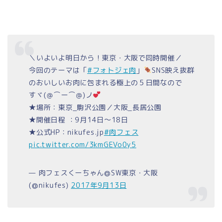
＼いよいよ明日から！東京・大阪で同時開催／
今回のテーマは「
#フォトジェ肉
」
SNS映え抜群
のおいしいお肉に包まれる極上の５日間なので
すヾ(＠⌒ー⌒＠)ノ
★場所：東京_駒沢公園／大阪_長居公園
★開催日程 ：9月14日〜18日
★公式HP：nikufes.jp
#肉フェス
pic.twitter.com/3kmGEVo0y5
— 肉フェスくーちゃん@SW東京・大阪
(@nikufes)
2017年9月13日