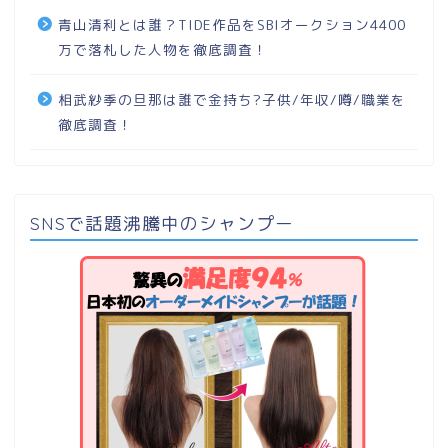
青山清利とは誰？TIDE作品をSBIオークション4400
万で落札した人物を徹底調査！
相武紗季の旦那は誰で金持ち?子供/年収/噂/職業を
徹底調査！
SNSで話題沸騰中のシャンプー