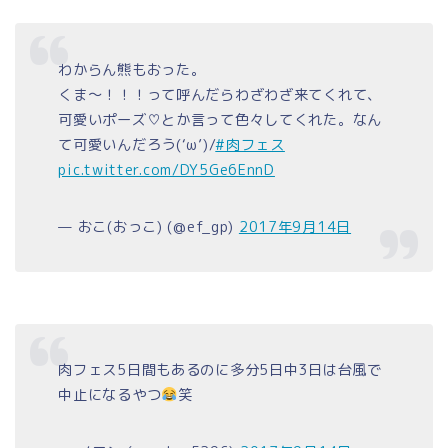
わからん熊もおった。
くま〜！！！って呼んだらわざわざ来てくれて、
可愛いポーズ♡とか言って色々してくれた。なん
て可愛いんだろう(‘ω’)/
#肉フェス
pic.twitter.com/DY5Ge6EnnD
— おこ(おっこ) (@ef_gp)
2017年9月14日
肉フェス5日間もあるのに多分5日中3日は台風で
中止になるやつ
笑