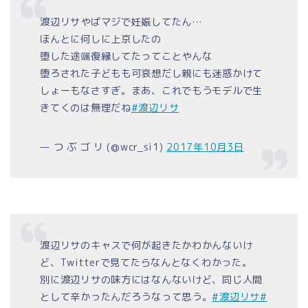
渡辺リサやばマジで妊娠してたん…
ほんとに何しに上京したの
堕した途端復縁してたってことやんな
堕ろされた子どもも可哀想だし親にも迷惑かけて
しょーもなさすぎ。まあ、これでもうモデルで生
きてくのは無理だね
#渡辺リサ
— つ ぶ ゴ リ (@wcr_si1)
2017年10月3日
渡辺リサのキャスで何が起きたかわかんないけ
ど、Twitterで見てたらなんとなくわかった。
別に渡辺リサの味方にはなんないけど、同じ人間
として辛かったんだろうなって思う。
#渡辺リサ
#