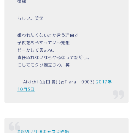
復縁
らしい。笑笑
嫌われたくないとか言う理由で
子供をおろすっていう発想
どーかしてるよね。
責任取れないならやるなって話だし。
にしてもクソ腹立つわ。笑
— Aikichi (山口 愛) (@Tiara__0903)
2017年
10月3日
#渡辺リサ
#キャス
#妊娠