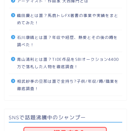
アーティスト・作曲家 大西輝門とは
織田慶とは誰？馬鹿トレFX著書の事業や実績をまと
めてみた！
石川康晴とは誰？年収や経歴、熱愛とその後の噂を
調べた！
青山清利とは誰？TIDE作品をSBIオークション4400
万で落札した人物を徹底調査！
相武紗季の旦那は誰で金持ち?子供/年収/噂/職業を
徹底調査！
SNSで話題沸騰中のシャンプー