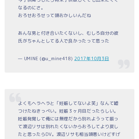
今子供降ろしたら将来子供欲しくても出来にくく
なるのにさ。
おろせおろせって頭おかしいんだね
あんな男と付き合いたくないし、むしろ自分の彼
氏がちゃんとしてる人で良かったって思った
— UMINE (@u_mine418)
2017年10月3日
よくもヘラヘラと「妊娠してないよ笑」なんて嘘
つけたねきっぺい。妊娠３ヶ月目だったらしい。
妊娠発覚して俺には無理だから別れようって振っ
て渡辺リサは別れたくないからおろしてより戻し
たと思ったらDV。渡辺リサも相当頭悪いけどすげ