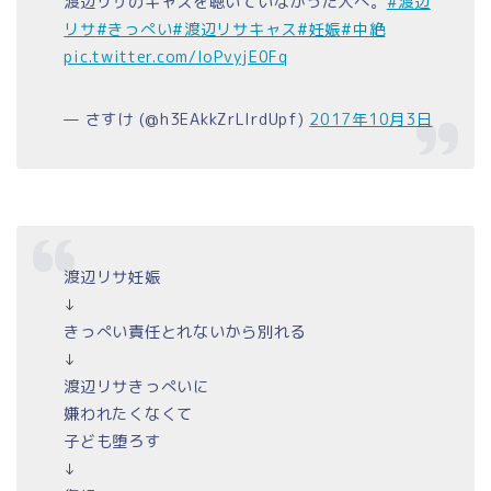
渡辺リサのキャスを聴いていなかった人へ。
#渡辺
リサ
#きっぺい
#渡辺リサキャス
#妊娠
#中絶
pic.twitter.com/IoPvyjE0Fq
— さすけ (@h3EAkkZrLIrdUpf)
2017年10月3日
渡辺リサ妊娠
↓
きっぺい責任とれないから別れる
↓
渡辺リサきっぺいに
嫌われたくなくて
子ども堕ろす
↓