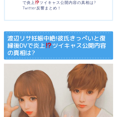
で炎上
ツイキャス公開内容の真相は?
Twitter反響まとめ！
渡辺リサ妊娠中絶!彼氏きっぺいと復
縁後DVで炎上
ツイキャス公開内容
の真相は?