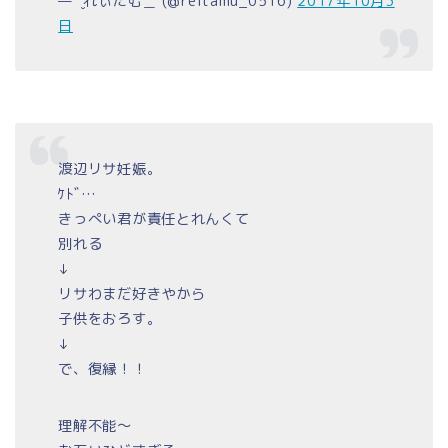
— ¨̮れぃたむ＿ (@reitamu_0516)
2017年10月3
日
渡辺リサ妊娠。
ｹﾄﾞ…
きっぺい君が責任とれんくて
別れる
↓
リサわまだ好きやから
子供をおろす。
↓
で、復縁！！
理解不能〜