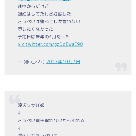
途中からだけど
避妊はしてたけど妊娠した
きっぺいは堕ろせしか言わない
堕したくなかった
予定日は来年の4月だった
pic.twitter.com/gzDoEwaE98
— (@o_z2z)
2017年10月3日
渡辺リサ妊娠
↓
きっぺい責任取れないから別れる
↓
渡辺リサきっぺいに