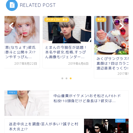
RELATED POST
ル
アーティスト・歌手
モデル
本夏恵(なちょす)彼氏
とまんの今現在が話題！
那須泰斗と公開キス!?
本名や彼女,性格,すっぴ
コンやすっぴん...
ん画像も!ジェンダー...
みくぴサングラスな
素顔は?目はカラコン
2017年8月22日
2019年6月6日
渡辺直美そっくり!動画
2017年9
中山優貴がイケメン!おそ松さんF6トド
松役!10頭身だけど身長は?彼女は...
逃走中炎上を調査!芸人が多い?誠子と村
本大炎上!?