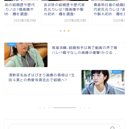
邊圭祐の結婚歴や歴代
武井咲の結婚歴や歴代彼
貴島明日香の結婚歴
女元カノは?顔画像や
氏元カレは?顔画像や馴
代彼氏元カレは?顔
れ初め・噂を調査!
れ初め・噂を調査!
や馴れ初め・噂を調査
2020年3月29日
2019年6月29日
2020年4月
鳥海浩輔､結婚相手は茜で動画の声で嫁
バレ!?帽子なしの画像が衝撃!かぶる...
清野菜名ぬぎはぴまり画像の真相は?生
田斗真との熱愛写真流出で結婚へ?