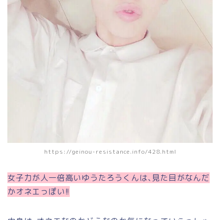
https://geinou-resistance.info/428.html
女子力が人一倍高いゆうたろうくんは､見た目がなんだ
かオネエっぽい!!