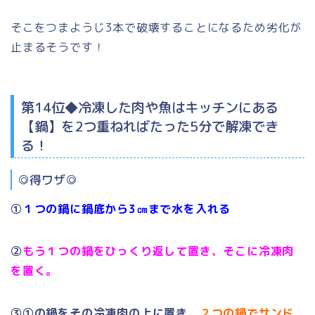
そこをつまようじ3本で破壊することになるため劣化が
止まるそう
です！
第14位◆冷凍した肉や魚はキッチンにある
【鍋】
を2つ重ねればたった5分で解凍でき
る！
◎得ワザ◎
①
１つの鍋に鍋底から3㎝まで水を入れる
➁
もう１つの鍋をひっくり返して置き、そこに冷凍肉
を置く。
③①の鍋をその冷凍肉の上に置き、
２つの鍋でサンド