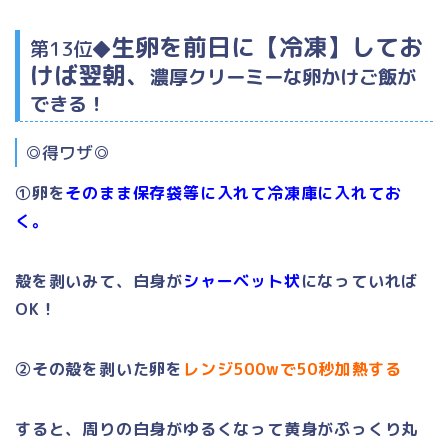
生卵を前日に【冷凍】してお
第13位◆
けば翌朝、
濃厚クリーミーな卵かけご飯が
できる！
◎得ワザ◎
①卵を
そのまま保存袋等に入れて冷凍庫に入れてお
く。
殻を剥いみて、白身が
シャーベット状
になっていれば
OK！
②その殻を剥いた卵を
レンジ500wで50秒加熱する
すると、
周りの白身がゆるくなって黄身がぷっくり丸