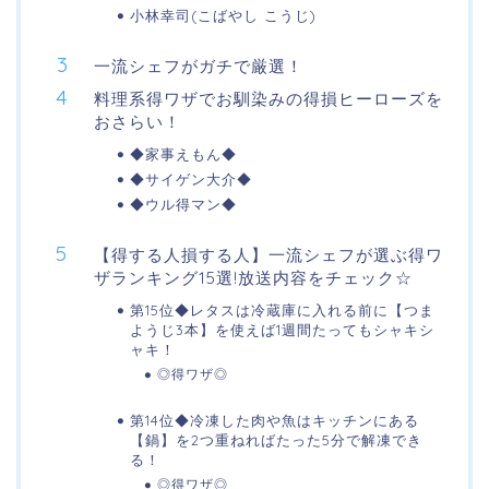
小林幸司(こばやし こうじ)
一流シェフがガチで厳選！
料理系得ワザでお馴染みの得損ヒーローズを
おさらい！
◆家事えもん◆
◆サイゲン大介◆
◆ウル得マン◆
【得する人損する人】一流シェフが選ぶ得ワ
ザランキング15選!放送内容をチェック☆
第15位◆レタスは冷蔵庫に入れる前に【つま
ようじ3本】を使えば1週間たってもシャキシ
ャキ！
◎得ワザ◎
第14位◆冷凍した肉や魚はキッチンにある
【鍋】を2つ重ねればたった5分で解凍でき
る！
◎得ワザ◎