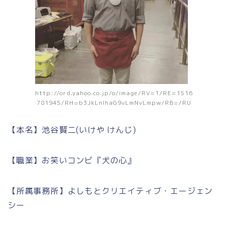
http://ord.yahoo.co.jp/o/image/RV=1/RE=1516
781945/RH=b3JkLnlhaG9vLmNvLmpw/RB=/RU
【本名】池谷賢二(いけや けんじ)
【職業】お笑いコンビ『犬の心』
【所属事務所】よしもとクリエイティブ・エージェン
シー