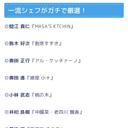
一流シェフがガチで厳選！
◎
鯰江 真仁
『MASA’S KTCHIN』
◎
鈴木 好次
『割烹すずき』
◎
奥田 正行
『アル・ケッチァーノ』
◎
奥田 透
『銀座 小十』
◎
小林 武志
『桃の木』
◎
井桁 良樹
『中國菜・老四川 飄香』