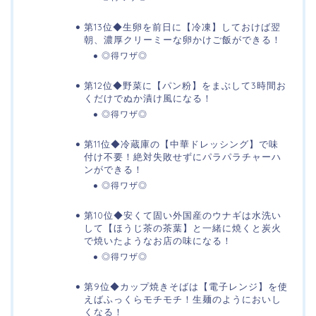
第13位◆生卵を前日に【冷凍】しておけば翌
朝、濃厚クリーミーな卵かけご飯ができる！
◎得ワザ◎
第12位◆野菜に【パン粉】をまぶして3時間お
くだけでぬか漬け風になる！
◎得ワザ◎
第11位◆冷蔵庫の【中華ドレッシング】で味
付け不要！絶対失敗せずにパラパラチャーハ
ンができる！
◎得ワザ◎
第10位◆安くて固い外国産のウナギは水洗い
して【ほうじ茶の茶葉】と一緒に焼くと炭火
で焼いたようなお店の味になる！
◎得ワザ◎
第9位◆カップ焼きそばは【電子レンジ】を使
えばふっくらモチモチ！生麺のようにおいし
くなる！