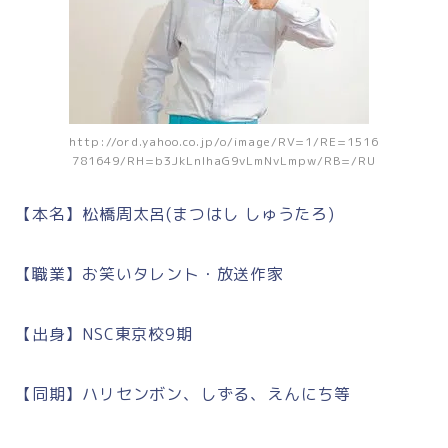
http://ord.yahoo.co.jp/o/image/RV=1/RE=1516
781649/RH=b3JkLnlhaG9vLmNvLmpw/RB=/RU
【本名】松橋周太呂(まつはし しゅうたろ)
【職業】お笑いタレント・放送作家
【出身】NSC東京校9期
【同期】ハリセンボン、しずる、えんにち等