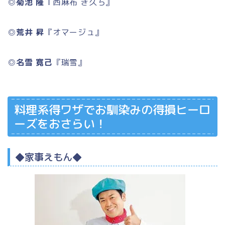
◎
菊池 隆
『西麻布 き久ち』
◎
荒井 昇
『オマージュ』
◎
名雪 寛己
『瑞雪』
料理系得ワザでお馴染みの得損ヒーロ
ーズをおさらい！
◆家事えもん◆