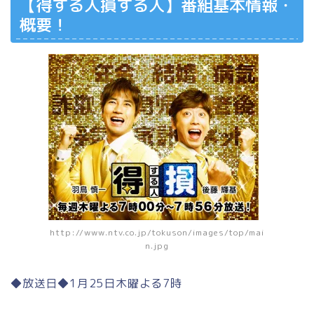
【得する人損する人】番組基本情報・
概要！
http://www.ntv.co.jp/tokuson/images/top/mai
n.jpg
◆放送日◆1月25日木曜よる7時