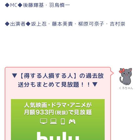
◆MC◆後藤輝基・羽鳥慎一
◆出演者◆坂上忍・藤本美貴・柳原可奈子・吉村崇
▼【得する人損する人】の過去放
送分もまとめて見放題！！▼
くろちゃん