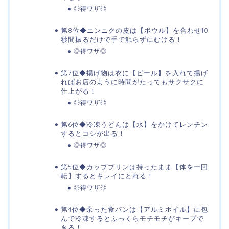
◎得ワザ◎
第8位◆ニンニクの皮は【ボウル】を合わせ10
秒間振るだけで手で触らずにむける！
◎得ワザ◎
第7位◆揚げ物は衣に【ビール】を入れて揚げ
ればお店のように時間がたってもサクサクに
仕上がる！
◎得ワザ◎
第6位◆冷凍うどんは【水】をかけてレンチン
するとコシが出る！
◎得ワザ◎
第5位◆カッププリンは持ったまま【体を一回
転】するとキレイにとれる！
◎得ワザ◎
第4位◆余った食パンは【アルミホイル】に包
んで冷凍するとふっくらモチモチがキープで
きる！