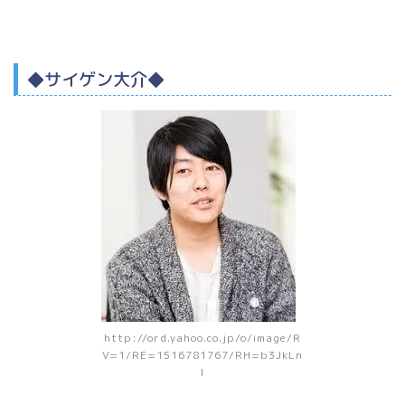
◆サイゲン大介◆
http://ord.yahoo.co.jp/o/image/R
V=1/RE=1516781767/RH=b3JkLn
l