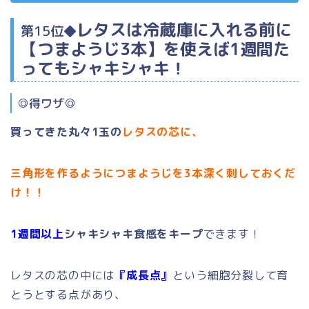
レタスは冷蔵庫に入れる前に
第15位◆
【つまようじ3本】
を使えば1週間た
ってもシャキシャキ！
◎得ワザ◎
買ってきた丸々1玉の
レタスの芯に、
三
角形を作るようにつまようじを3本深く刺しておくだ
け！！
1週間以上
シャキシャキ食感をキープ
できます！
レタスの芯の中には
『成長点』
という細胞分裂して育
とうとする点があり、