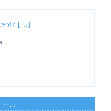
tents
[
]
hide
ル
ィール