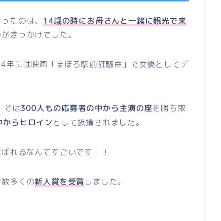
なったのは、
14歳の時にお母さんと一緒に観光で来
のがきっかけでした。
14年には映画「まほろ駅前狂騒曲」で女優としてデ
」
では
300人もの応募者の中から主演の座
を勝ち取
中からヒロイン
として抜擢されました。
選ばれるなんてすごいです！！
で数多くの
新人賞を受賞
しました。