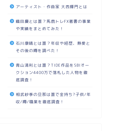
アーティスト・作曲家 大西輝門とは
織田慶とは誰？馬鹿トレFX著書の事業
や実績をまとめてみた！
石川康晴とは誰？年収や経歴、熱愛と
その後の噂を調べた！
青山清利とは誰？TIDE作品をSBIオー
クション4400万で落札した人物を徹
底調査！
相武紗季の旦那は誰で金持ち?子供/年
収/噂/職業を徹底調査！