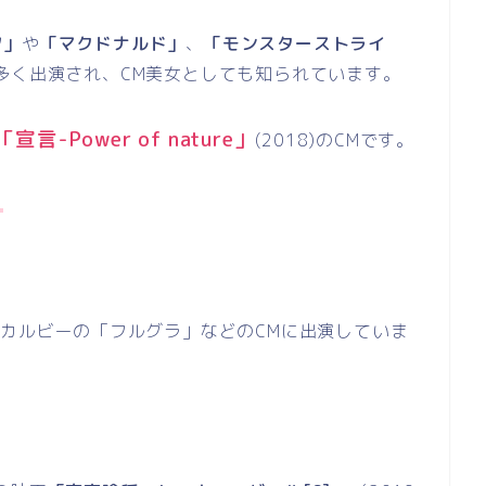
ツ」
や
「マクドナルド」
、
「モンスターストライ
多く出演され、
CM
美女としても知られています。
「宣言
-Power of nature
」
(2018)
の
CM
です。
」
、カルビーの「フルグラ」などの
CM
に出演していま