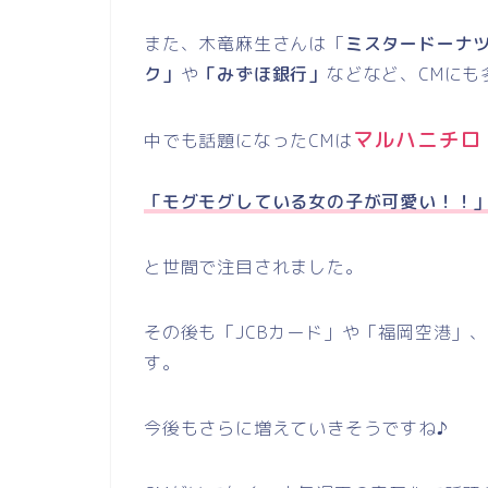
また、木竜麻生さんは「
ミスタードーナ
ク」
や
「みずほ銀行」
などなど、
CM
にも
マルハニチロ
中でも話題になったCMは
「モグモグしている女の子が可愛い！！
と世間で注目されました。
その後も「
JCB
カード」や「福岡空港」
す。
今後もさらに増えていきそうですね♪