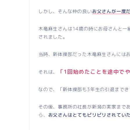
しかし、そんな仲の良い
お父さんが一度
木竜麻生さんは
14
歳の時にお母さんと一
されました。
当時、新体操部だった木竜麻生さんには
「
1
回始めたことを途中で
それは、
なので、「新体操部も
3
年生の引退までき
その後、事務所の社長が新潟の実家まで
ら、
お父さんはとてもピリピリされてい