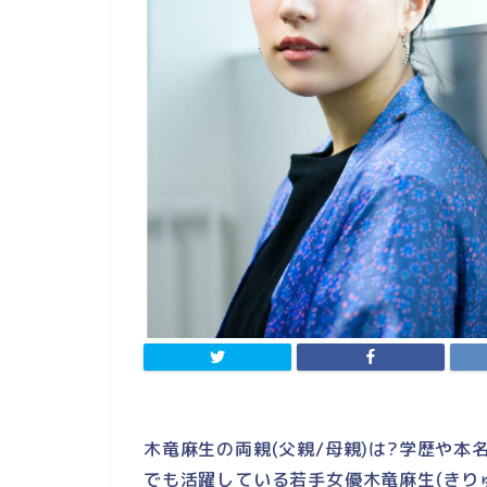
木竜麻生の両親(父親/母親)は?学歴や本
でも活躍している若手女優木竜麻生(きり