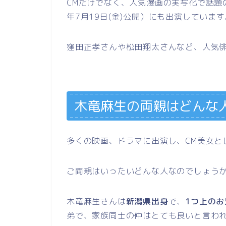
CM
だけでなく、人気漫画の実写化で話題
年
7
月
19
日
(
金
)
公開）にも出演しています
窪田正孝さんや松田翔太さんなど、人気
木竜麻生の両親はどんな
多くの映画、ドラマに出演し、
CM
美女と
ご両親はいったいどんな人なのでしょう
木竜麻生さんは
新潟県出身
で、
1つ上のお
弟で、家族同士の仲はとても良いと言わ