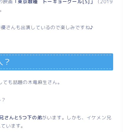
の映画
「東京喰種 トーキョーグール[S]」
（
2019
。
俳優さんも出演しているので楽しみですね♪
人？
しても話題の木竜麻生さん。
か？
兄さんと5つ下の弟
がいます。しかも、イケメン兄
れています。