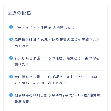
最近の投稿
アーティスト・作曲家 大西輝門とは
織田慶とは誰？馬鹿トレFX著書の事業や実績をまと
めてみた！
石川康晴とは誰？年収や経歴、熱愛とその後の噂を
調べた！
青山清利とは誰？TIDE作品をSBIオークション4400
万で落札した人物を徹底調査！
相武紗季の旦那は誰で金持ち?子供/年収/噂/職業を
徹底調査！