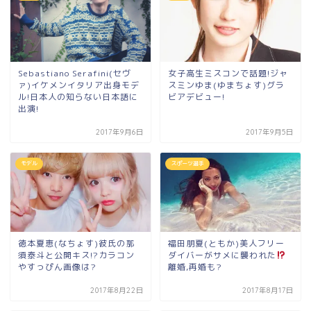
Sebastiano Serafini(セヴ
女子高生ミスコンで話題!ジャ
ァ)イケメンイタリア出身モデ
スミンゆま(ゆまちょす)グラ
ル!日本人の知らない日本語に
ビアデビュー!
出演!
2017年9月6日
2017年9月5日
モデル
スポーツ選手
徳本夏恵(なちょす)彼氏の那
福田朋夏(ともか)美人フリー
須泰斗と公開キス!?カラコン
ダイバーがサメに襲われた
やすっぴん画像は?
離婚,再婚も?
2017年8月22日
2017年8月17日