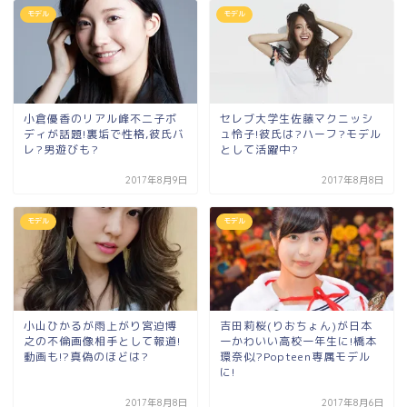
モデル
モデル
小倉優香のリアル峰不二子ボ
セレブ大学生佐藤マクニッシ
ディが話題!裏垢で性格,彼氏バ
ュ怜子!彼氏は?ハーフ?モデル
レ?男遊びも?
として活躍中?
2017年8月9日
2017年8月8日
モデル
モデル
小山ひかるが雨上がり宮迫博
吉田莉桜(りおちょん)が日本
之の不倫画像相手として報道!
一かわいい高校一年生に!橋本
動画も!?真偽のほどは?
環奈似?Popteen専属モデル
に!
2017年8月8日
2017年8月6日