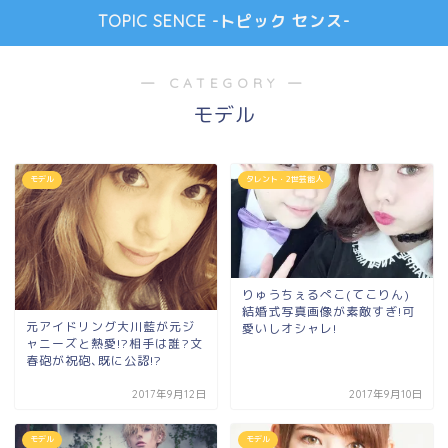
TOPIC SENCE -トピック センス-
― CATEGORY ―
モデル
モデル
タレント・2世芸能人
りゅうちぇるぺこ(てこりん)
結婚式写真画像が素敵すぎ!可
元アイドリング大川藍が元ジ
愛いしオシャレ!
ャニーズと熱愛!?相手は誰?文
春砲が祝砲､既に公認!?
2017年9月12日
2017年9月10日
モデル
モデル