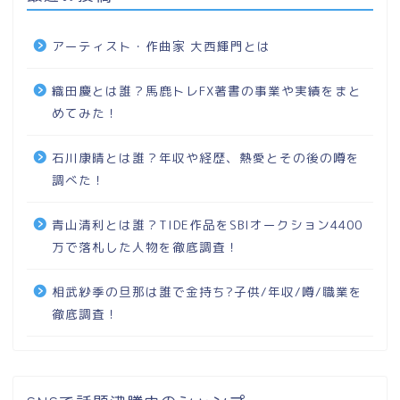
アーティスト・作曲家 大西輝門とは
織田慶とは誰？馬鹿トレFX著書の事業や実績をまと
めてみた！
石川康晴とは誰？年収や経歴、熱愛とその後の噂を
調べた！
青山清利とは誰？TIDE作品をSBIオークション4400
万で落札した人物を徹底調査！
相武紗季の旦那は誰で金持ち?子供/年収/噂/職業を
徹底調査！