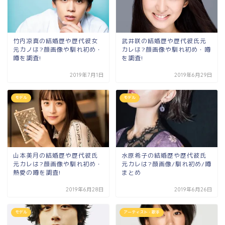
竹内凉真の結婚歴や歴代彼女
武井咲の結婚歴や歴代彼氏元
元カノは?顔画像や馴れ初め・
カレは?顔画像や馴れ初め・噂
噂を調査!
を調査!
2019年7月1日
2019年6月29日
モデル
モデル
山本美月の結婚歴や歴代彼氏
水原希子の結婚歴や歴代彼氏
元カレは?顔画像や馴れ初め・
元カレは?顔画像/馴れ初め/噂
熱愛の噂を調査!
まとめ
2019年6月28日
2019年6月26日
モデル
アーティスト・歌手