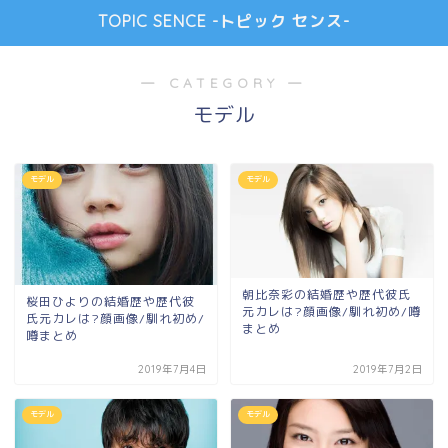
TOPIC SENCE -トピック センス-
― CATEGORY ―
モデル
モデル
モデル
朝比奈彩の結婚歴や歴代彼氏
桜田ひよりの結婚歴や歴代彼
元カレは?顔画像/馴れ初め/噂
氏元カレは?顔画像/馴れ初め/
まとめ
噂まとめ
2019年7月4日
2019年7月2日
モデル
モデル