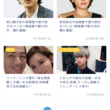
坂口健太郎の結婚歴や歴代彼
新垣結衣の結婚歴や歴代彼氏
女元カノは?!顔画像や馴れ初
元カレは?顔画像や馴れ初め・
め・噂を調査!
噂を調査!
2019年6月17日
2019年6月12日
モデル
アーティスト・歌手
リンチーリンは整形?過去顔画
とまんの今現在が話題！本名
像との違いを比較検証!診断書
や彼女,性格,すっぴん画像も!
有で法的措置も!?
ジェンダーレス男子!
2019年6月7日
2019年6月6日
...