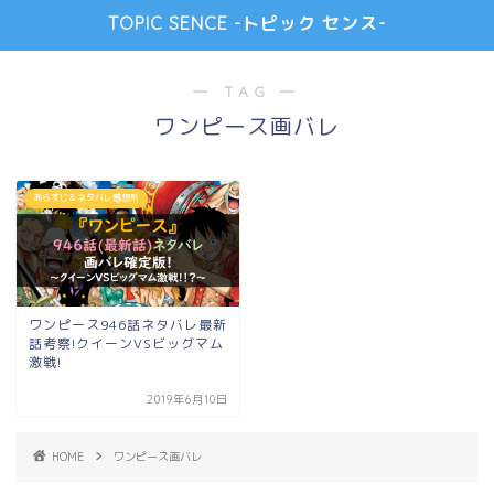
TOPIC SENCE -トピック センス-
― TAG ―
ワンピース画バレ
あらすじ＆ネタバレ感想系
ワンピース946話ネタバレ最新
話考察!クイーンVSビッグマム
激戦!
2019年6月10日
HOME
ワンピース画バレ