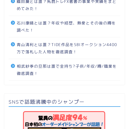
織田慶とは誰？馬鹿トレFX著書の事業や実績をまと
めてみた！
石川康晴とは誰？年収や経歴、熱愛とその後の噂を
調べた！
青山清利とは誰？TIDE作品をSBIオークション4400
万で落札した人物を徹底調査！
相武紗季の旦那は誰で金持ち?子供/年収/噂/職業を
徹底調査！
SNSで話題沸騰中のシャンプー