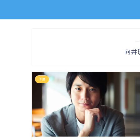
―
向井
俳優