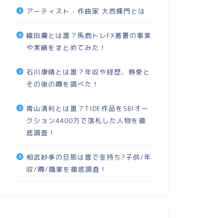
アーティスト・作曲家 大西輝門とは
織田慶とは誰？馬鹿トレFX著書の事業
や実績をまとめてみた！
石川康晴とは誰？年収や経歴、熱愛と
その後の噂を調べた！
青山清利とは誰？TIDE作品をSBIオー
クション4400万で落札した人物を徹
底調査！
相武紗季の旦那は誰で金持ち?子供/年
収/噂/職業を徹底調査！