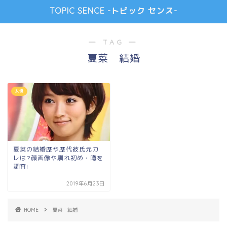
TOPIC SENCE -トピック センス-
― TAG ―
夏菜 結婚
女優
夏菜の結婚歴や歴代彼氏元カ
レは?顔画像や馴れ初め・噂を
調査!
2019年6月23日
HOME
夏菜 結婚