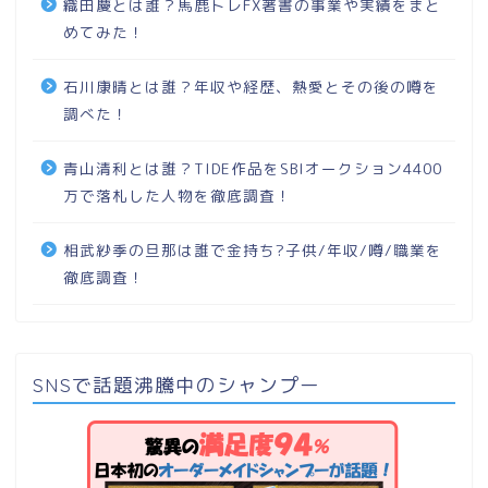
織田慶とは誰？馬鹿トレFX著書の事業や実績をまと
めてみた！
石川康晴とは誰？年収や経歴、熱愛とその後の噂を
調べた！
青山清利とは誰？TIDE作品をSBIオークション4400
万で落札した人物を徹底調査！
相武紗季の旦那は誰で金持ち?子供/年収/噂/職業を
徹底調査！
SNSで話題沸騰中のシャンプー